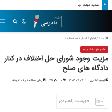
تمدید مهلت ارسال اظهارنامه‌های مالیاتی تا پایان تابستان 1405
تغییر پوسته
م
جستجو ب
خانه
/
اخبار
/
اخبار قوه قضاییه
اخبار قوه قضاییه
مزیت وجود شورای حل اختلاف در کنار
دادگاه های صلح
زهره شاعری
1403-07-07
0
25
زمان مطالعه یک دقیقه
فهرست راهبردی