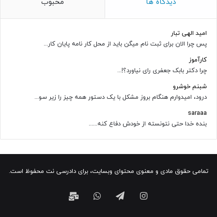
دیدگاه ها
محبوب
امید الهی تبار
پس چرا الان برای ثبت نام میگن باید از محل کار نامه پایان کار...
کارآموز
چرا دکتر بابک جعفری رای نیاورد؟!...
شبنم خوشرو
درود، امیدوارم هنگام بروز مشکل با یک دستور همه چیز را زیر سو...
saraaa
بنده خدا حتی نتونسته از خودش دفاع کنه......
تمامی حقوق مادی و معنوی محتوای وبسایت، برای دادرسی نت محفوظ است.
اینستاگرام
تلگرام
واتس
ایمیل