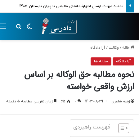
تمدید مهلت ارسال اظهارنامه‌های مالیاتی تا پایان تابستان 1405
تغییر پوسته
م
جستجو ب
خانه
/
وکالت
/
آرا دادگاه
آرا دادگاه
مقاله ها
نحوه مطالبه حق الوکاله بر اساس
ارزش واقعی خواسته
زهره شاعری
1403-08-29
0
65
زمان تقریبی مطالعه 5 دقیقه
فهرست راهبردی