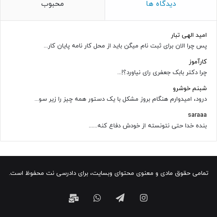
دیدگاه ها
محبوب
امید الهی تبار
پس چرا الان برای ثبت نام میگن باید از محل کار نامه پایان کار...
کارآموز
چرا دکتر بابک جعفری رای نیاورد؟!...
شبنم خوشرو
درود، امیدوارم هنگام بروز مشکل با یک دستور همه چیز را زیر سو...
saraaa
بنده خدا حتی نتونسته از خودش دفاع کنه......
تمامی حقوق مادی و معنوی محتوای وبسایت، برای دادرسی نت محفوظ است.
اینستاگرام
تلگرام
واتس
ایمیل