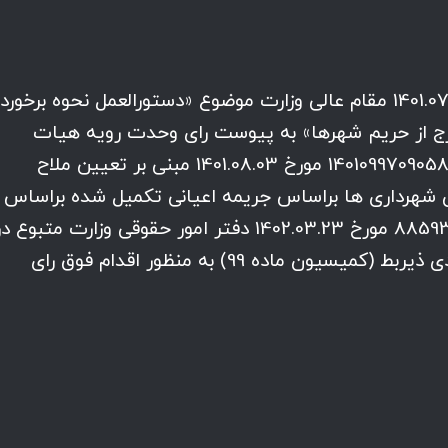
احتراماً پیرو ابلاغیه شماره 145016 مورخ 1401.07.19 مقام عالی وزارت موضوع «دستورالعمل نحوه برخور
رج از حریم شهرها» به پیوست رای وحدت رویه هیات
عمومی دیوان عدالت اداری به شماره 140109970905811322 مورخ 1401.08.03 مبنی بر تعیین ملاح
ریمه در کمیسیون ماده 99 قانون شهرداری ها براساس جریمه اعیانی تکمیل شده براساس
قیمت روز رسیدگی و نظریه حقوقی شماره 88593 مورخ 1402.03.23 دفتر امور حقوقی وزارت متبوع 
این خصوص جهت استحضار و ابلاغ به مبادی ذیربط (کمیسیون ماده 99) به منظور اقدام فوق رای