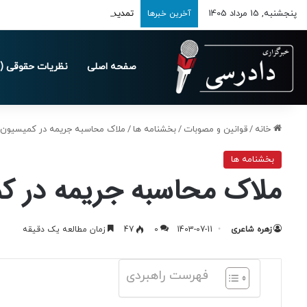
پنجشنبه, 15 مرداد 1405
تمدید مهلت ارسال اظهارنامه‌های مالیاتی
آخرین خبرها
صفحه اصلی
نظریات حقوقی (د
خانه
/
قوانین و مصوبات
/
بخشنامه ها
/
ملاک محاسبه جریمه در کمیسیون ماده 99 قانون شهر
بخشنامه ها
ملاک محاسبه جریمه در کمیسیون ماده 9
زهره شاعری
1403-07-11
0
47
زمان مطالعه یک دقیقه
فهرست راهبردی