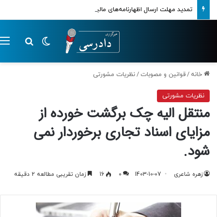
تمدید مهلت ارسال اظهارنامه‌های مالیاتی تا پایان تابستان 1405
تغییر پوسته
م
جستجو ب
خانه
/
قوانین و مصوبات
/
نظریات مشورتی
نظریات مشورتی
منتقل الیه چک برگشت خورده از
مزایای اسناد تجاری برخوردار نمی
شود.
زهره شاعری
1403-10-07
0
16
زمان تقریبی مطالعه 2 دقیقه