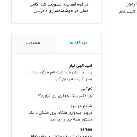
ه-راهنمای-ثبت-نام-آزمون-
در قوه قضاییه تصویب شد: گامی
عملی در هوشمندسازی دادرسی
pdf” icon=”” target”]دفترچه راهنمای ثبت نام
دیدگاه ها
محبوب
امید الهی تبار
پس چرا الان برای ثبت نام میگن باید از
محل کار نامه پایان کار...
کارآموز
چرا دکتر بابک جعفری رای نیاورد؟!...
شبنم خوشرو
درود، امیدوارم هنگام بروز مشکل با یک
دستور همه چیز را زیر سو...
saraaa
بنده خدا حتی نتونسته از خودش دفاع