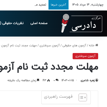
چهارشنبه, 14 مرداد 1405
تمدید مهلت ارسال اظهارنامه‌های مالیاتی
آخرین خبرها
صفحه اصلی
نظریات حقوقی (د
خانه
/
آزمون های حقوقی
/
آزمون سردفتری
/
مهلت مجدد ثبت نام آزمون سردف
آزمون سردفتری
مهلت مجدد ثبت نام آزمون 
زهره شاعری
1403-01-15
0
43
زمان مطالعه یک دقیقه
فهرست راهبردی