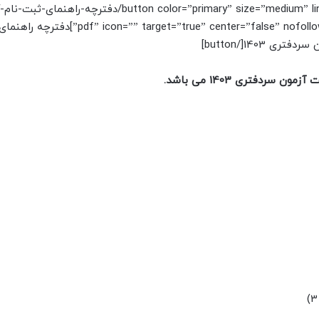
[button color=”primary” size=”medium” link=”https://dadresi.net/wp-content/uploads/2024/03/دفترچ
سردفتری-اسناد-رسمی-1403.=”true” center=”false” nofollow=”false” sponsored=”false
دفتری 1403[/button]