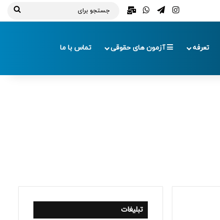
تلگرام
اینستاگرام
واتس آپ
ایمیل
جستج
برای
تعرفه
آزمون های حقوقی
تماس با ما
تبلیغات