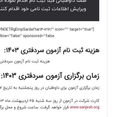
ضمناً داوطلبانی قبلاً ثبت نام اقدام نموده 
ویرایش اطلاعات ثبت نامی خود اقدام کنند
org/NOETRgEmpSardaftar140212/” icon=”” target=”true”
center=”false” nofollow=”false” sponsored=”false
هزینه ثبت نام آزمون سردفتری 1403:
هزینه ثبت نام آزمون سردفتری اسناد رسمی 1403 مبلغ
زمان برگزاری آزمون سردفتری 1403:
زمان برگزاری آزمون برای داوطلبان در روز پنجشنبه به تاریخ 27 اردیبهشت ماه 1403 خواهد بود.
کارت شرکت در آزمون از روز سه شنبه 25 اردیبهشت ماه 1403 برای مشاهده و پرینت بر روی درگاه اطلاع رسانی سازمان سنجش به نشانی
www.sanjesh.org
قرار خواهد گرفت. ساعت شروع و محل برگز