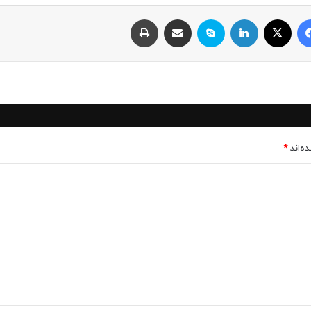
فیسبوک
ایکس
لینکداین
اسکایپ
اشتراک با ایمیل
چاپ
ه‌اند
*