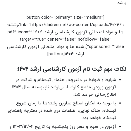
باشد.
[button color=”primary” size=”medium”
link=”https://dadresi.net/wp-content/uploads/2024/10/رشته-
ها-و-مواد-امتحانی-آزمون-کارشناسی-ارشد-1404.pdf” icon=””
target=”true” center=”false” nofollow=”false”
sponsored=”false”]رشته ها و مواد امتحانی آزمون کارشناسی
ارشد 1404[/button]
نکات مهم ثبت نام آزمون کارشناسی ارشد 1404:
شرایط و ضوابط در دفترچه راهنمای ثبت‌نام و شرکت در
آزمون ورودی مقطع کارشناسی‌ارشد ناپیوسته سال 1404
اطلاع‌رسانی خواهد شد.
با توجه به امکان اصلاح عناوین رشته‌ها تا زمان شروع
ثبت‌نام، ملاک نهایی، اطلاعات درج شده در دفترچه راهنمای
ثبت‌نام خواهد بود.
آزمون در صبح و عصر روز پنجشنبه به تاریخ 1403/12/02 و