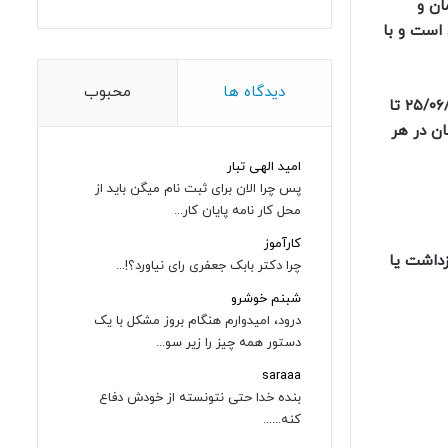
ان و
رن اعیاد مذهبی و ملّی است خوشحال فرمودند. عفو معیاری امسال شامل ۲ بخش است و با
دیدگاه ها
محبوب
معاون قضایی قوه قضائیه بیان کرد:«بخش اول عفوِ امسال، معطوف به متهمان و محکومان حوادث اخیر بوده است که از تاریخ ۲۵/۰۶/۱۴۰۱ تا
ان در هر
امید الهی تبار
پس چرا الان برای ثبت نام میگن باید از
محل کار نامه پایان کار...
کارآموز
غ این عفو دستگیر، بازداشت یا
چرا دکتر بابک جعفری رای نیاورد؟!...
شبنم خوشرو
درود، امیدوارم هنگام بروز مشکل با یک
دستور همه چیز را زیر سو...
saraaa
بنده خدا حتی نتونسته از خودش دفاع
کنه......