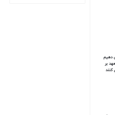
ی دهیم
هد بر
 کنند