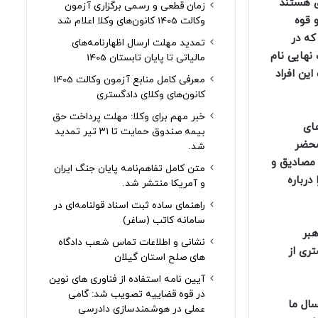
ی هستند
زمان قطعی و رسمی برگزاری آزمون
 قوه
وکالت 1405 کانون‌های وکلا اعلام شد
که در
تمدید مهلت ارسال اظهارنامه‌های
نهایی نام
مالیاتی تا پایان تابستان 1405
ین افراد
معرفی کامل منابع آزمون وکالت 1405
کانون‌های وکلای دادگستری
خبر مهم برای وکلا: مهلت پرداخت حق
ای
بیمه صندوق حمایت تا ۳۱ تیر تمدید
محضر
شد.
 مصادیق و
متن کامل تفاهم‌نامه پایان جنگ ایران
درباره
و آمریکا منتشر شد.
راهنمای ساده ثبت اسناد قولنامه‌ای در
سامانه کاتب (ساغر)
 رهبر
نشانی و اطلاعات تماس شعب دادگاه
 بیشتری از
های صلح استان گیلان
آیین نامه استفاده از فناوری های نوین
در قوه قضاییه تصویب شد: گامی
ه امسال ما
عملی در هوشمندسازی دادرسی