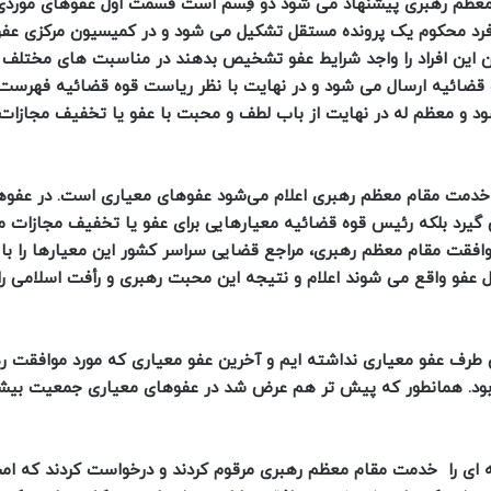
معظم رهبری پیشنهاد می شود دو قِسم است قسمت اول عفوهای مورد
ر فرد محکوم یک پرونده مستقل تشکیل می شود و در کمیسیون مرکزی عفو
ن این افراد را واجد شرایط عفو تشخیص بدهند در مناسبت‌ های مختلف 
ه قضائیه ارسال می شود و در نهایت با نظر ریاست قوه قضائیه فهرست 
 معظم له در نهایت از باب لطف و محبت با عفو یا تخفیف مجازات ا
ه خدمت مقام معظم رهبری اعلام می‌شود عفوهای معیاری است. در عفوه
گیرد بلکه رئیس قوه قضائیه معیارهایی برای عفو یا تخفیف مجازات 
وافقت مقام معظم رهبری، مراجع قضایی سراسر کشور این معیارها را با
فو واقع می شوند اعلام و نتیجه این محبت رهبری و رأفت اسلامی را 
م و المسلمین رحیمی ادامه داد: از سال ۹۷ به این طرف عفو معیاری نداشته ایم و آخرین عفو معیاری که مورد موافقت
قلاب اسلامی قرار گرفت مربوط به عفو ۲۲ بهمن سال ۱۳۹۷ بود. همانطور که پیش تر هم عرض شد در عفوهای معیاری جمعیت
دامه افزود: رئیس قوه قضاییه در تاریخ ۱۴۰۱.۱۱.۰۴ نامه ای را خدمت مقام معظم رهبری مرقوم کردند و درخواست کردند ک