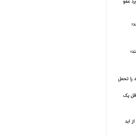
ورد عفو
د؛
د؛
 را تحمل
اقل یک
 ابد