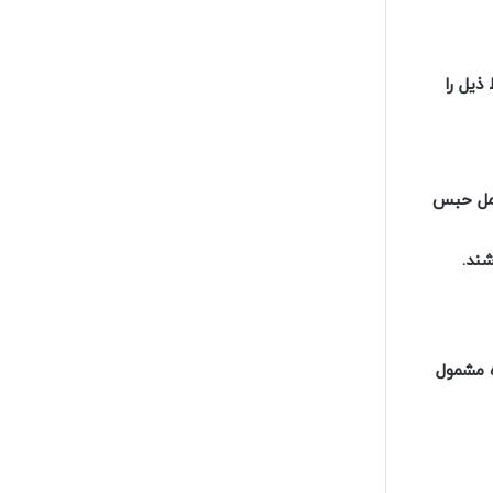
ذیل را
حمل حبس
ند.
ه مشمول