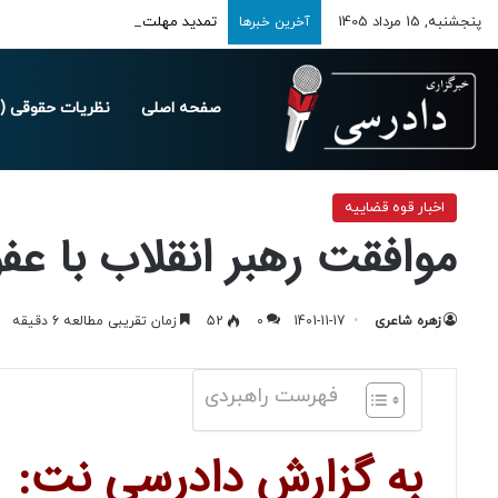
پنجشنبه, 15 مرداد 1405
تمدید مهلت ارسال اظهارنامه‌های مالیاتی
آخرین خبرها
صفحه اصلی
نظریات حقوقی (د
خانه
/
اخبار
/
اخبار قوه قضاییه
/
موافقت رهبر انقلاب با عفو گسترده محکوم
اخبار قوه قضاییه
موافقت رهبر انقلاب با ع
زهره شاعری
1401-11-17
0
52
زمان تقریبی مطالعه 6 دقیقه
فهرست راهبردی
به گزارش دادرسی نت: