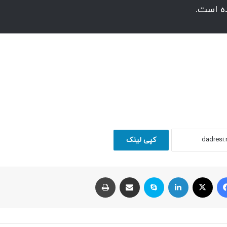
ه است.
کپی لینک
فیسبوک
ایکس
لینکداین
اسکایپ
اشتراک با ایمیل
چاپ