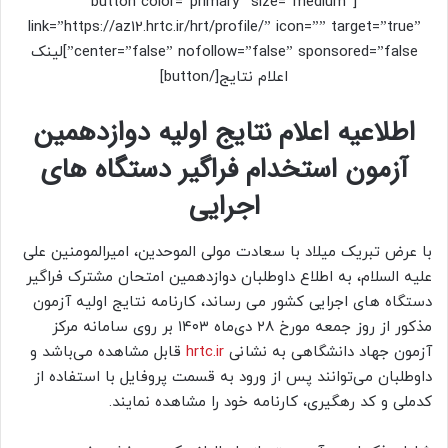
[button color=”primary” size=”medium”
link=”https://az12.hrtc.ir/hrt/profile/” icon=”” target=”true”
center=”false” nofollow=”false” sponsored=”false”]لینک
اعلام نتایج[/button]
اطلاعیه
اعلام نتایج اولیه دوازدهمین
آزمون استخدام فراگیر دستگاه های
اجرایی
با عرض تبریک میلاد با سعادت مولی الموحدین، امیرالمومنین علی
علیه السلام، به اطلاع داوطلبان دوازدهمین امتحان مشترک فراگیر
دستگاه های اجرایی کشور می رساند، کارنامه نتایج اولیه آزمون
مذکور از روز جمعه مورخ ۲۸ دی‌ماه ۱۴۰۳ بر روی سامانه مرکز
آزمون جهاد دانشگاهی به نشانی
hrtc.ir
قابل مشاهده می‌باشد و
داوطلبان می‌توانند پس از ورود به قسمت پروفایل با استفاده از
کدملی و کد رهگیری، کارنامه خود را مشاهده نمایند
.