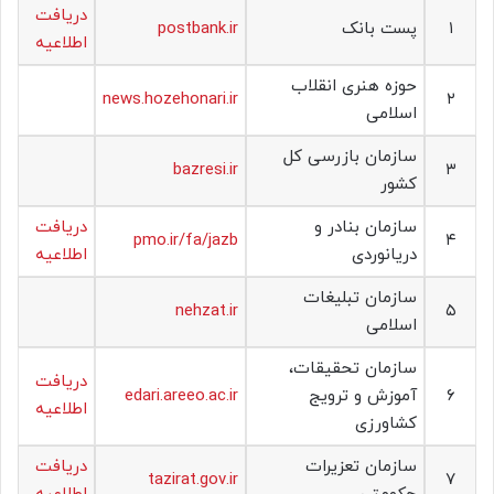
دریافت
۱
پست بانک
postbank.ir
اطلاعیه
حوزه هنری انقلاب
news.hozehonari.ir
۲
اسلامی
سازمان بازرسی کل
bazresi.ir
۳
کشور
سازمان بنادر و
دریافت
pmo.ir/fa/jazb
۴
دریانوردی
اطلاعیه
سازمان تبلیغات
nehzat.ir
۵
اسلامی
سازمان تحقیقات،
دریافت
۶
آموزش و ترویج
edari.areeo.ac.ir
اطلاعیه
کشاورزی
سازمان تعزیرات
دریافت
tazirat.gov.ir
۷