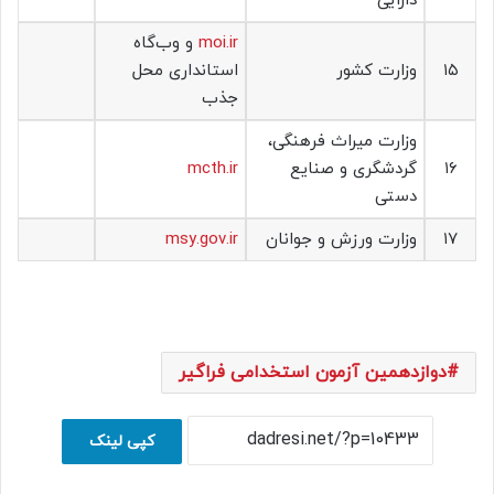
دارایی
moi.ir
و وب‌گاه
۱۵
وزارت کشور
استانداری محل
جذب
وزارت میراث فرهنگی،
۱۶
گردشگری و صنایع
mcth.ir
دستی
۱۷
وزارت ورزش و جوانان
msy.gov.ir
دوازدهمین آزمون استخدامی فراگیر
کپی لینک