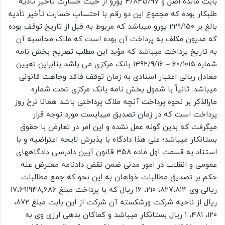
بابت مانده اصل و ۴/۸۴۵/۹۷ یورو از حیث خسارت تأخیر تأدیه
طلبکار بوده که مجموع این دو رقم با احتساب خسارت تأخیر تأدیه
بالغ بر ۲۲۹/۱۵۰ یورو میباشد که مربوط به قبل از تاریخ توقف بوده
که مدیون مکلف به پرداخت آن بوده است که ملاک محاسبه آن
به تاریخ پرداخت میباشد که مؤید این مطلب تصریح بخش نامه
شماره ۶۰/۱۰۱۵ – ۱۳۹۲/۹/۱۶ بانک مرکزی می باشد بنابراین تعیین
معادل ریالی اعتبار اسنادی به زمان توقف فاقد وجاهت قانونی
میباشد. ثانیاً با شمول بخش نامه بانک مرکزی تحت شماره
مارالذکر بر نحوه پرداخت آنچه ملاک پرداختی باشد همانا نرخ روز
پرداخت است که در زمان تصدیق میبایست مورد توجه قرار
میگرفت که بدین گونه عمل نشده و این امر در تعارض با حقوق
بستانکار میباشد؛ علی هذا دادگاه با پذیرش لایحه اعتراضیه و با
استناد به قسمت اول ماده ۳۵۸ قانون آیین دادرسی دادگاههای
عمومی و انقلاب در امور مدنی ضمن نقض دادنامه معترض عنه
حکم بر تصدیق مطالبات خواهان به این نحو که جمع مطالبات
ریالی وی ۸۲۷،۸۱۴، ۲۱۰، ۱۶ ریال که با پرداخت مبلغ ۱۷،۶۹۱۹۴۸٬۶۸۶
ریال از ناحیه شرکت ورشکسته آن شرکت از این بابت مبلغ ۸۷۲،
۱۲۰، ۴۸۱، ۱ ریال بستانکار میباشد و کماکان بدهی ارزی وی به