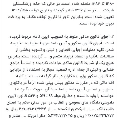
۱۳۸۰ تا ۱۳۸۴ منعقد شده است. در حالی که حکم ورشکستگی
شرکت …. در سال ۱۳۹۶ صادر گردیده و تاریخ توقف ۱۳۹۴/۱/۱۵
تعیین شده است. بنابراین تاجر تا تاریخ توقف مکلف به پرداخت
دیون خود بوده است.
۲. اجرای قانون مذکور منوط به تصویب آیین نامه مربوط گردیده
است . اجرای قانون مذکور و آیین نامه مربوط منوط به مختومه
شدن کلیه عملیات اجرایی قضایی و ثبتی و تسویه بخشی از
مطالبات بانکها و انعقاد قرارداد متمم و …. گردیده است. بنابراین
هیچ یک از شرایط قانون مذکور مراعات نگردیده و اساساً مراجع
قضایی و ثبتی از جمله اداره تصفیه مجاز به استفاده از مزایایی
که قانون مذکور برای بدهکاران در نظر گرفته نیستند و کلیه
اقداماتی که در مقررات مذکور پیش بینی شده الزاماً در بانکهای
عامل و بر اساس آیین نامه و اصلاحیه آن صورت میگیرد لذا
خواسته را وارد دانسته و مطابق مواد ۱۹۸، ۵۱۹ و ۵۲۲ قانون آیین
دادرسی دادگاه های عمومی و انقلاب در امور مدنی حکم به اصلاح
طلب بانک …. از شرکت ورشکسته …. از ۳۲۰،۱۲۱،۳۰۳۶۳۴ ریال به
۲۹۶۶۷۵,۳۲۹،۷۷۲ ریال و ۱۵،۳۷۲،۷۲۲/۴۵ دلار آمریکا …. صادر و