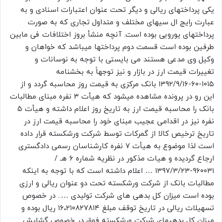
یکی پرداختهای ریالی و دیگر تحت عنوان اعتبارات اسنادی و به
عبارت رایج ال سیهای مختلف و متداول تجاری که به صورت
پرداختهای یورویی بوده است. آنچه منشأ بروز اختلافات فی مابین
طرفین بوده است قسمت دوم پرداختها میباشد که خواهان و
وکیل وی مدعی هستند می بایستی با توجه به نوسانات و
تغییرات قیمت ارز در بازار و نیز توجهاً به بخشنامه
۱۰۱۵-۶۰-۱۳۹۲/۹/۱۶ بانک مرکزی به قیمت روز محاسبه گردد و از
این رو در پرونده مشاهده میشود که هیأت ۳ نفره مبنای مطالبات
بانک را محاسبه قیمت ارز به تاریخ روز اعلام داشته و هیأت ۵
نفره نیز در اقدامی عجیب مبنای خود را محاسبه قیمت ارز در
تاریخ ترخیص کالا از گمرکات توسط شرکت ورشکسته قرار داده
است لذا موضوع به هیأت ۷ نفره کارشناسان رسمی دادگستری
ارجاع گردیده و هیات مذکور در نظریه شماره ۶ هـ /
۹۶۰۰۳۱-۱۳۹۷/۳/۲۳ … اعلام داشته است که با توجه به اینکه
مطالبات بانک از شرکت ورشکسته تحت دو عنوان ریالی و ارزی
بوده است میزان کل بدهی های شرکت تولیدی ….. در خصوص
تسهیلات ریالی در تاریخ توقف مبلغ ۱۶،۲۱۰۸۲۷۸۱۴ ریال بوده و
میزان کل بدهیهای شرکت ورشکسته فوق در خصوص گشایش