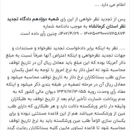
اعلام می دارد. …
پس از تجدید نظر خواهی از این رای
شعبه دوزادهم دادگاه تجدید
نظر استان کرمانشاه
به موجب دادنامه شماره
۱۴۰۲۵۰۳۹۰۰۰۱۷۲۵۸۷۴ – ۱۴۰۲/۴/۲۹، چنین رأی داده است.
….. نظر به اینکه برابر دادخواست تجدید نظرخواه و مستندات و
جهات تجدید نظرخواهی و اینکه اعتراض آنها صرفاً نسبت به مبلغ
دلار آمریکا بوده که این مبلغ باید معادل ریال آن در تاریخ توقف
محاسبه شود نه اصل دلار به نرخ امروز با توجه به اصل یکسان
سازی طلب بستانکاران نرخ دلار به تاریخ توقف محاسبه میشود و
معادل ریال آن در مرحله تصفیه در طبقه بندی ذکر میشود و اینکه
مفاد رأی وحدت رویه ۱۵۵-۱۳۴۷/۱۲/۱۳ دیوان عالی کشور که به
عدم پرداخت خسارت تأخیر ایام بعد از تاریخ توقف به طلبکاران
وثیقه دار تاجر ورشکسته دلالت دارد و هر طلبکاری که دارای طلب
عین از ورشکسته میباشد هم از این قاعده مستثنی نبوده و برای
یکسان سازی الزاماً طلب عین ورشکسته باید به نرخ تاریخ توقف
محاسبه شود تا قاعده تساوی مابین کلیه بستانکاران رعایت گردد