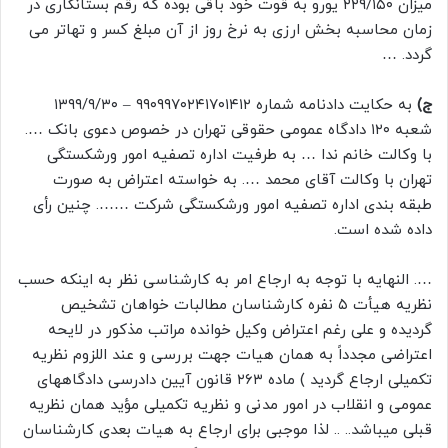
میزان ۲۲۹/۱۵۰ یورو به قوت خود باقی بوده که رقم بستانکاری در
زمان محاسبه بخش ارزی به نرخ روز از آن مبلغ کسر و تهاتر می
گردد. …
ج)
به حکایت دادنامه شماره ۹۹۰۹۹۷۰۲۴۱۷۰۱۴۱۲ – ۱۳۹۹/۹/۳۰
شعبه ۱۲۰ دادگاه عمومی حقوقی تهران در خصوص دعوی بانک ….
با وکالت خانم ندا … به طرفیت اداره تصفیه امور ورشکستگی
تهران با وکالت آقای محمد …. به خواسته اعتراض به صورت
طبقه بندی اداره تصفیه امور ورشکستگی شرکت ……. چنین رأی
داده شده است.
…. النهایه با توجه به ارجاع امر به کارشناسی نظر به اینکه حسب
نظریه هیأت ۵ نفره کارشناسان مطالبات خواهان تشخیص
گردیده و علی رغم اعتراض وکیل خوانده مراتب مذکور در لایحه
اعتراضی مجدداً به همان هیات جهت بررسی و عند اللزوم نظریه
تکمیلی ارجاع گردید ) ماده ۲۶۳ قانون آیین دادرسی دادگاههای
عمومی و انقلاب در امور مدنی و نظریه تکمیلی مؤید همان نظریه
قبلی میباشد.. .. لذا موجبی برای ارجاع به هیات بعدی کارشناسان