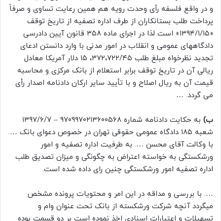
و در واقع فلسفه رأی وحدت رویه هم همین رعایت تساوی و صرفاً
پرداخت طلب بستانکاران از طرف اداره تصفیه از تاریخ توقف
«۱۳۹۴/۱/۱۵» است لذا در اجرای ماده ۳۵۸ قانون آیین دادرسی
دادگاههای عمومی و انقلاب در امور مدنی با وارد دانستن ادعای
تجدید نظرخواه مبلغ طلب ۳۷۲،۷۲۲/۴۵، ۱۵ دلار آمریکا معادل
ریالی آن در تاریخ توقف برابر استعلام از بانک مرکزی و محاسبه
قیمت آن به ریال اصلاح و با تأیید سایر ارکان دادنامه اصدار رأی
می گردد. …
ب)
به حکایت دادنامه شماره ۹۷۰۹۹۷۰۲۱۳۶۰۰۵۶۸ – ۱۳۹۷/۶/۷
شعبه ۱۸۵ دادگاه عمومی حقوقی تهران در خصوص دعوای بانک ….
با وکالت آقای محسن …. به طرفیت اداره تصفیه و امور
ورشکستگی به خواسته اعتراض به چگونگی و میزان تصدیق طلب
اداره تصفیه امور ورشکستگی چنین رای داده شده است.
…. با بررسی و مداقه در این امر و محتویات پرونده مشخص
میگردد آنچه شرکت ورشکسته از بانک تحت عنوان وام و
تسهیلات و اعتبارات اسنادی اخذ نموده است بر دو قسمت بوده