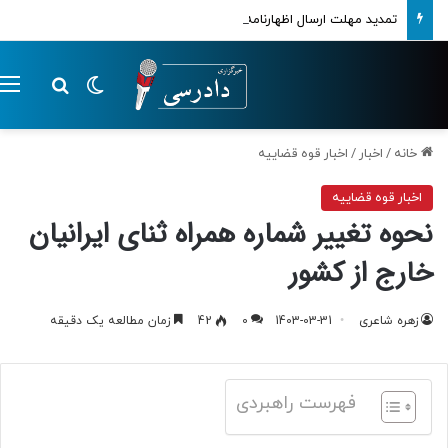
تمدید مهلت ارسال اظهارنامه‌های مالیاتی تا پایان تابستان 1405
تغییر پوسته
م
جستجو ب
خانه
/
اخبار
/
اخبار قوه قضاییه
اخبار قوه قضاییه
نحوه تغییر شماره همراه ثنای ایرانیان
خارج از کشور
زهره شاعری
1403-03-31
0
42
زمان مطالعه یک دقیقه
فهرست راهبردی