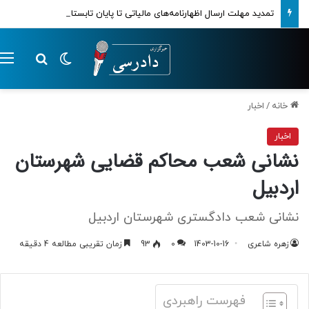
تمدید مهلت ارسال اظهارنامه‌های مالیاتی تا پایان تابستان 1405
تغییر پوسته
م
جستجو ب
خانه
/
اخبار
اخبار
نشانی شعب محاکم قضایی شهرستان
اردبیل
نشانی شعب دادگستری شهرستان اردبیل
زهره شاعری
1403-10-16
0
93
زمان تقریبی مطالعه 4 دقیقه
فهرست راهبردی