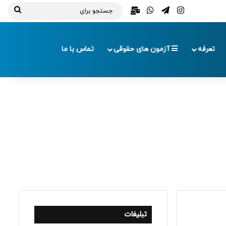
تلگرام
اینستاگرام
واتس آپ
ایمیل
جستج
برای
تعرفه
آزمون های حقوقی
تماس با ما
تبلیغات