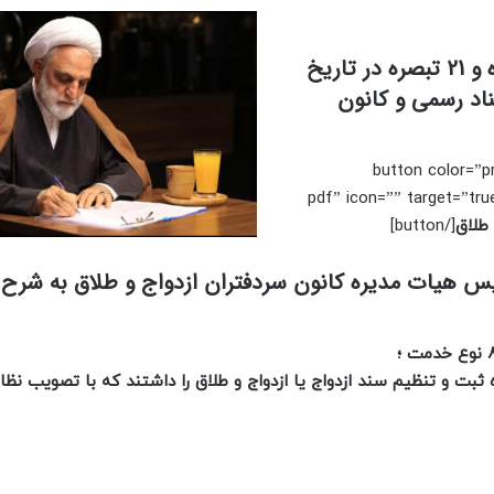
نظام نامه دفاتر ازدواج و طلاق متشکل از 41 ماده و 21 تبصره در تاریخ
 اسناد رسمی و کانون
[button color=”p
content/uploads/20/نظامنامه-دفاتر-ازدواج-و-طلاق.pdf” icon=”” target=”true”
 طلاق
[/button]
ئیس هیات مدیره کانون سردفتران ازدواج و طلاق به شرح 
ه ثبت و تنظیم سند ازدواج یا ازدواج و طلاق را داشتند که با تصویب نظا