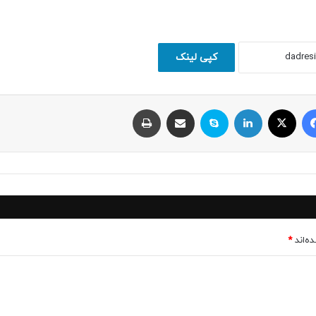
کپی لینک
فیسبوک
ایکس
لینکداین
اسکایپ
اشتراک با ایمیل
چاپ
ه‌اند
*