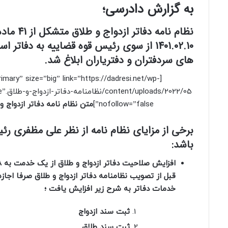
به گزارش دادرسی؛
1401.02.10 از سوی رئیس قوه قضاییه به دفاتر
های سردفتران و دفتریاران ابلاغ شد.
rimary” size=”big” link=”https://dadresi.net/wp-
22/05
nofollow=”false”]
متن نظام نامه دفاتر ازدواج و
برخی از مزایای نظام نامه از نظر علی مظفری ر
باشد:
افزایش صلاحیت دفاتر ازدواج و طلاق از یک خدمت به ۸ نوع خدمت ؛
قبل از تصویب نظامنامه دفاتر ازدواج و‌ طلاق صرفا اجاز
خدمات دفاتر به شرح زیر افزایش یافت ؛
ثبت سند ازدواج
ثبت سند طلاق