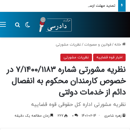
تمدید مهلت ارسال اظهارنامه‌های مالیاتی تا پایان تابستان 1405
تغییر پوسته
م
جستجو ب
خانه
/
قوانین و مصوبات
/
نظریات مشورتی
اخبار قوه قضاییه
نظریات مشورتی
نظریه مشورتی شماره 7/1400/1183 در
خصوص کارمندان محکوم به انفصال
دائم از خدمات دولتی
نظریه مشورتی اداره کل حقوقی قوه قضاییه
زهره شاعری
1401-02-14
0
267
زمان مطالعه یک دقیقه