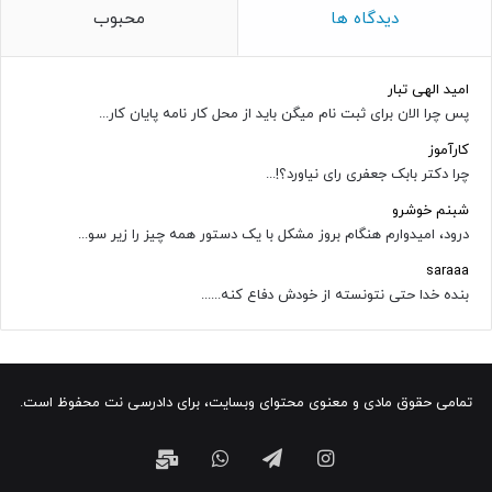
دیدگاه ها
محبوب
امید الهی تبار
پس چرا الان برای ثبت نام میگن باید از محل کار نامه پایان کار...
کارآموز
چرا دکتر بابک جعفری رای نیاورد؟!...
شبنم خوشرو
درود، امیدوارم هنگام بروز مشکل با یک دستور همه چیز را زیر سو...
saraaa
بنده خدا حتی نتونسته از خودش دفاع کنه......
تمامی حقوق مادی و معنوی محتوای وبسایت، برای دادرسی نت محفوظ است.
اینستاگرام
تلگرام
واتس
ایمیل