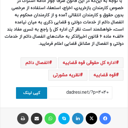
با توجه به این‌که در این قانون صرفاً جواز ادامه اشتراک در
خصوص کارمندان بازخریدی، اخراج، استعفا، استفاده از مرخصی
بدون حقوق و کارمندان انتقالی آمده و از کارمندان محکوم به
انفصال دائم از خدمات دولتی و قضایی ذکری به میان نیامده
است، خواهشمند است نظر آن اداره کل را راجع به تسری مفاد بند
«الف» ماده 6 قانون اخیرالذکر به حالت‌های انفصال دائم از خدمات
دولتی و انفصال از مشاغل قضایی اعلام فرمایید.
اداره کل حقوقی قوه قضاییه
انفصال دائم
قوه قضاییه
نظریه مشورتی
کپی لینک
فیسبوک
ایکس
لینکداین
اسکایپ
واتس آپ
اشتراک با ایمیل
چاپ