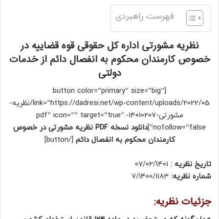
فهرست راهبردی
نظریه مشورتی اداره کل حقوقی قوه قضاییه در
خصوص کارمندان محکوم به انفصال دائم از خدمات
دولتی
[button color=”primary” size=”big”
link=”https://dadresi.net/wp-content/uploads/2022/05/نظریه-
مشورتی-14010207-.pdf” icon=”” target=”true”
nofollow=”false”]
دانلود نسخه PDF نظریه مشورتی در خصوص
کارمندان محکوم به انفصال دائم
[/button]
تاریخ نظریه :
07/02/1401
شماره نظریه:
7/1400/1183
جزئیات نظریه: