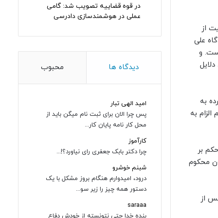
در قوه قضاییه تصویب شد: گامی
عملی در هوشمندسازی دادرسی
ت از
اه علی
ست. و
دلایل
دیدگاه ها
محبوب
ده به
امید الهی تبار
الزام به
پس چرا الان برای ثبت نام میگن باید از
محل کار نامه پایان کار...
کارآموز
ن ایین دادرسی مدنی حکم بر
چرا دکتر بابک جعفری رای نیاورد؟!...
واهان محکوم
شبنم خوشرو
درود، امیدوارم هنگام بروز مشکل با یک
دستور همه چیز را زیر سو...
س از
saraaa
بنده خدا حتی نتونسته از خودش دفاع