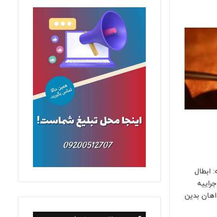
 ابطال
جراییه
 کلاسه *، خواسته ی خواهان بدین