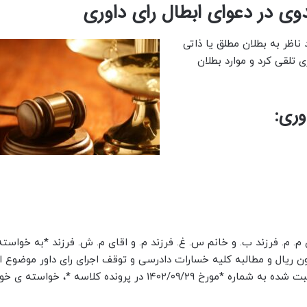
دوی در دعوای ابطال رای داوری
مدنی را باید ناظر به بطلان مطلق یا ذاتی
ی تلقی کرد و موارد بطلان
وری:
 م. فرزند ب. و خانم س. غ. فرزند م. و اقای م. ش. فرزند *به خواسته:
لیون ریال و مطالبه کلیه خسارات دادرسی و توقف اجرای رای داور موضوع ا
صادر شده در پرونده کلاسه *دادگاه عمومی بخش *رای داور ثبت شده به شماره *مورخ ۱۴۰۲/۰۹/۲۹ در پرونده