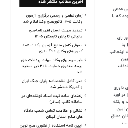
آخرین مطالب منتشر شده
لی مدعی
زمان قطعی و رسمی برگزاری آزمون
ه که با
وکالت 1405 کانون‌های وکلا اعلام شد
تمدید مهلت ارسال اظهارنامه‌های
مالیاتی تا پایان تابستان 1405
ر رای
 به
معرفی کامل منابع آزمون وکالت 1405
کانون‌های وکلای دادگستری
ت اینجانب
ندا به بندهای ۷ و ۱ ماده ۴۸۹ قانون ایین
خبر مهم برای وکلا: مهلت پرداخت حق
 توقف
بیمه صندوق حمایت تا ۳۱ تیر تمدید
شد.
متن کامل تفاهم‌نامه پایان جنگ ایران
و آمریکا منتشر شد.
ی داوری
 در اورد
راهنمای ساده ثبت اسناد قولنامه‌ای در
 و بلکه
سامانه کاتب (ساغر)
ل اند از سوی دیگر قایل به تفکیک شد و مواردی از ماده ۴۸۹ قانون ایین
نشانی و اطلاعات تماس شعب دادگاه
لان مطلق
های صلح استان گیلان
سند
آیین نامه استفاده از فناوری های نوین