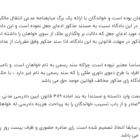
ن بوده است و خواندگان با ارائه یک برگ مبایعنامه مدعی انتقال مالکی
ر این دادگاه نسبت به مستند مذکور ادعای جعل نموده است و این دادگ
ورد ادعای جعل که دلالت بر واگذاری ملک از سوی خواهان را داشته ا
ور در مهلت قانونی به این دادگاه، لذا سند مذکور وفق مقررات از عداد 
 اساسا معتبر نبوده است، چراکه سند رسمی به نام خواهان است. و نامبر
اد با طرح دعوی داوری ملکی را که سند رسمی به نام غیر دارد. ، با حکم 
دگاه رای مذکور مخالف قوانین موجد حق می باشد.
بنابراین با اوصاف مذکور دادگاه خواسته خواهان را در این قسمت وارد دانسته و مستندا به بند ۱ماده ۴۸۹ قانو
۲۵ در خصوص ملک واقع در *صادر و از باب تسبیب خواندگان را به پرداخت هزینه دادرسی له خ
 سابقا اتخاذ تصمیم شده است. رای صادره حضوری و ظرف بیست روز پ
می باشد.