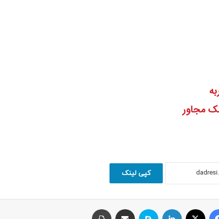
به
لک مجاور
کپی لینک
فیسبوک
ایکس
لینکداین
اسکایپ
اشتراک با ایمیل
چاپ