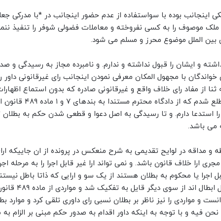
ی اینجانب بوده با سواستفاده از عدم حضور اینجانب در *با مدرکی جع
لک موصوف را به کسی نفروخته و معاملات فضولی شوفر را تنفیذ ننمود
ین الملل موضوع محرز و مسلم می شود.
اشته و ایشان را قبول نداشته و ندارم. و نامبرده مجاز به رسیدگی و صدو
خواندگان با مجهول المکان معرفی نمودن اینجانب رای غیرقانونی داور را
انه ثنا از مفاد رای خلاف واقع و غیرقانونی صادره که بدون استماع اظهارا
( اصل تناظر ) عدم اصالت مبایعه نامه و … …. صادر شده مطلع شدم که از دادگاه محترم مست
ال رای داور را استدعا دارم. و تا رسیدگی به اصل دعوا و قطعی شدن حکم به بطلان
 می باشد.
ظه و مداقه در لوایح تقدیمی به شرح منعکس در پرونده از ان جاییکه ارا
ری ارا خلاف قانون باشد. و نمی تواند ارا غیر قابل اجرا را به مرحله اجرا
 اجرا یا محکوم به بطلان هستند از یک سو و ارایی که ذاتا باطل نیستند
به خاطر رعایت حقی که مربوط به اصحاب دعوی است. و قابل ابطا
انست و مواردی را نیز ناظر بر بطلان نسبی رای داوری تلقی کرد و موارد بط
نحن فیه و با توجه به اینکه داور اقدام به صدور حکم مبنی بر الزام به 