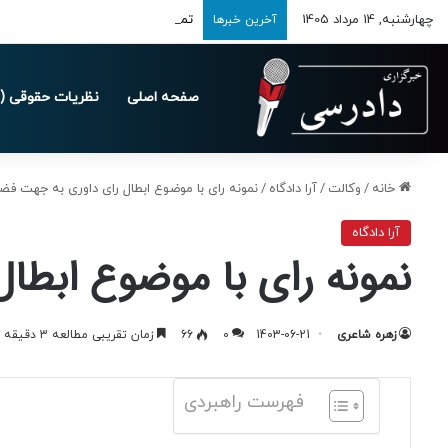
چهارشنبه, 14 مرداد 1405
تمدید مهلت ارسال اظهارنامه‌های مالیاتی
آخرین خبرها
صفحه اصلی
نظریات حقوقی (د
خانه
/
وکالت
/
آرا دادگاه
/
نمونه رای با موضوع ابطال رای داوری به جهت ف
آرا دادگاه
نمونه رای با موضوع ابط
زهره شاعری
1403-06-21
0
66
زمان تقریبی مطالعه 3 دقیقه
فهرست راهبردی