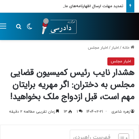
تمدید مهلت ارسال اظهارنامه‌های مالیاتی تا پایان تابستان 1405
تغییر پوسته
م
جستجو ب
خانه
/
اخبار
/
اخبار مجلس
اخبار مجلس
هشدار نایب رئیس کمیسیون قضایی
مجلس به دختران: اگر مهریه برایتان
مهم است، قبل ازدواج ملک بخواهید!
زهره شاعری
1404-02-21
1
13
زمان تقریبی مطالعه 2 دقیقه
فهرست راهبردی