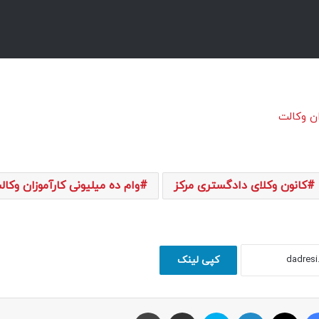
کانون وکلای دادگستری مرکز
وام ده میلیونی کارآموزان وکال
کپی لینک
فیسبوک
ایکس
لینکداین
اسکایپ
اشتراک با ایمیل
چاپ