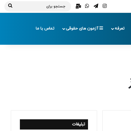
تلگرام
اینستاگرام
واتس آپ
ایمیل
جستج
برای
تعرفه
آزمون های حقوقی
تماس با ما
تبلیغات