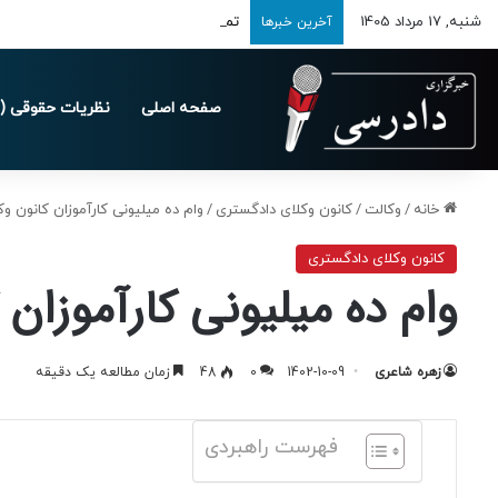
شنبه, 17 مرداد 1405
تمدید مهلت ارسال اظهارنامه‌های مالیاتی تا 
آخرین خبرها
صفحه اصلی
نظریات حقوقی (د
خانه
/
وکالت
/
کانون وکلای دادگستری
/
وام ده میلیونی کارآموزان کانون و
کانون وکلای دادگستری
وام ده میلیونی کارآموزان
زهره شاعری
1402-10-09
0
48
زمان مطالعه یک دقیقه
فهرست راهبردی