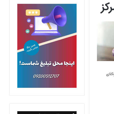
رکز
کلای