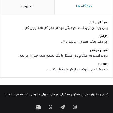
دیدگاه ها
محبوب
امید الهی تبار
پس چرا الان برای ثبت نام میگن باید از محل کار نامه پایان کار...
کارآموز
چرا دکتر بابک جعفری رای نیاورد؟!...
شبنم خوشرو
درود، امیدوارم هنگام بروز مشکل با یک دستور همه چیز را زیر سو...
saraaa
بنده خدا حتی نتونسته از خودش دفاع کنه......
تمامی حقوق مادی و معنوی محتوای وبسایت، برای دادرسی نت محفوظ است.
اینستاگرام
تلگرام
واتس
ایمیل