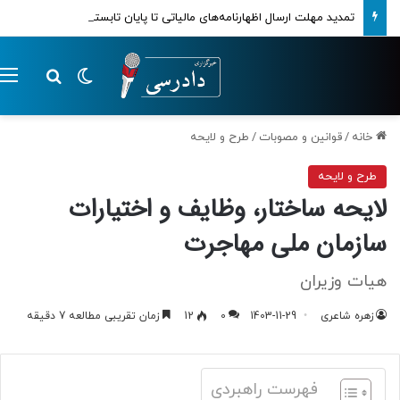
تمدید مهلت ارسال اظهارنامه‌های مالیاتی تا پایان تابستان 1405
تغییر پوسته
م
جستجو ب
خانه
/
قوانین و مصوبات
/
طرح و لایحه
طرح و لایحه
لایحه ساختار، وظایف و اختیارات
سازمان ملی مهاجرت
هیات وزیران
زهره شاعری
1403-11-29
0
12
زمان تقریبی مطالعه 7 دقیقه
فهرست راهبردی