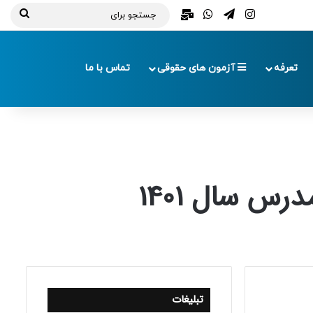
تلگرام
اینستاگرام
واتس آپ
ایمیل
جستج
برای
تعرفه
آزمون های حقوقی
تماس با ما
س سال 1401
تبلیغات