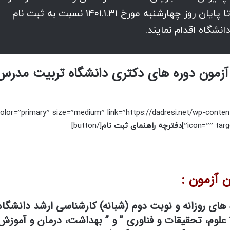
صورت واجد شرایط بودن، از تاریخ ۱۴۰۱.۱.۳ تا پایان روز چهارشنبه مورخ ۱۴۰۱.۱.۳۱ نسبت به ثبت نام
نشگاه اقدام نمایند.
color=”primary” size=”medium” link=”https://dadresi.net/wp-conten
icon=”” targ
دفترچه راهنمای ثبت نام
[/button]
 آزمون :
 های روزانه و نوبت دوم (شبانه) کارشناسی ارشد دانشگا
 ” علوم، تحقیقات و فناوری ” و ” بهداشت، درمان و آموز