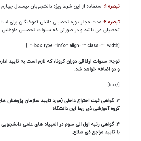
تبصره ۱:
استفاده از این شرط ویژه دانشجویان نیمسال چهارم
تبصره ۲:
تحصیلی می باشد و در صورتی که سنوات تحصیلی داوطلبی بیش از ۵ نیمسال باشد مجاز به ارائه درخواست پذیرش از 
[box type=”info” align=”” class=”” width=””]
توجه: سنوات ارفاقی دوران کرونا، که لازم است به تایید اد
و دو اضافه خواهد شد.
[/box]
3. گواهی ثبت اختراع داخلی (مورد تایید سازمان پژوهش ها
گروه آموزشی ذی ربط این دانشگاه
4. گواهی رتبه اول الی سوم در المپیاد های علمی دانشجوی
با تایید مراجع ذی صلاح.