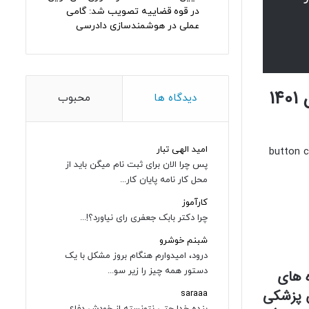
در قوه قضاییه تصویب شد: گامی
عملی در هوشمندسازی دادرسی
دفترچه راهنمای ثبت نام پذیرش بدون آزمون دوره های دکتری دانشگاه تربیت مدرس 1401
دیدگاه ها
محبوب
امید الهی تبار
[button 
پس چرا الان برای ثبت نام میگن باید از
محل کار نامه پایان کار...
کارآموز
چرا دکتر بابک جعفری رای نیاورد؟!...
شبنم خوشرو
درود، امیدوارم هنگام بروز مشکل با یک
دستور همه چیز را زیر سو...
ه های
ش پزشکی
saraaa
بنده خدا حتی نتونسته از خودش دفاع