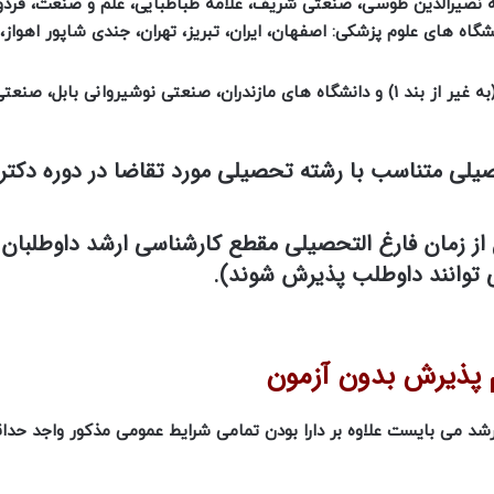
ه نصیرالدین طوسی، صنعتی شریف، علامه طباطبایی، علم و صنعت، فرد
شگاه های علوم پزشکی: اصفهان، ایران، تبریز، تهران، جندی شاپور اهواز
برای دانش آموختگان دانشگاه های دولتی مراکز استان (به غیر از بند 1) و دانشگاه های مازندران، صنعتی نوشیروانی با
صیلی متناسب با رشته تحصیلی مورد تقاضا در دوره دکتر
غاز سال تحصیلی ۴۰۲-۱۴۰۱ بیش از ۲ سال از زمان فارغ التحصیلی مقطع کارشناسی ارشد داوط
 پذیرش بدون آزمون
د می بایست علاوه بر دارا بودن تمامی شرایط عمومی مذکور واجد حداق