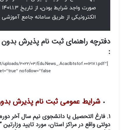
الکترونیکی از طریق سامانه جامع آموزشی دا
:
t/uploads/2022/03/Edu.News_.Acaclbtstof.001217.1.pdf”
et=”true” nofollow=”false”]
شرایط عمومی ثبت نام پذیرش بدون
1. فارغ التحصیل یا دانشجوی نیم سال آخر دوره
دولتی واقع در مراکز استان، مورد تایید وزارتین