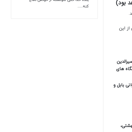
د بود)
کنه......
.
از این
یرالدین
گاه های
 نوشیروانی بابل و
هشتی،