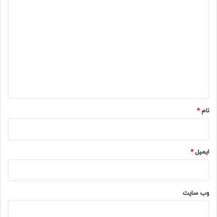
د
ی
د
گ
ا
ه
*
نام
*
ایمیل
*
وب‌ سایت