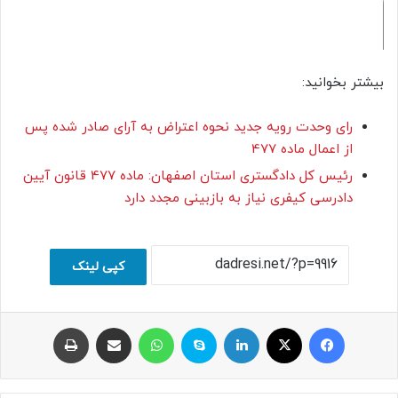
بیشتر بخوانید:
رای وحدت رویه جدید نحوه اعتراض به آرای صادر شده پس
از اعمال ماده 477
رئیس کل دادگستری استان اصفهان: ماده 477 قانون آیین
دادرسی کیفری نیاز به بازبینی مجدد دارد
کپی لینک
فیسبوک
ایکس
لینکداین
اسکایپ
واتس آپ
اشتراک با ایمیل
چاپ