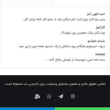
امید الهی تبار
پس چرا الان برای ثبت نام میگن باید از محل کار نامه پایان کار...
کارآموز
چرا دکتر بابک جعفری رای نیاورد؟!...
شبنم خوشرو
درود، امیدوارم هنگام بروز مشکل با یک دستور همه چیز را زیر سو...
saraaa
بنده خدا حتی نتونسته از خودش دفاع کنه......
تمامی حقوق مادی و معنوی محتوای وبسایت، برای دادرسی نت محفوظ است.
اینستاگرام
تلگرام
واتس
ایمیل
آپ