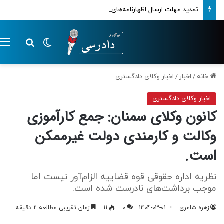
تمدید مهلت ارسال اظهارنامه‌های مالیاتی تا پایان تابستان 1405
تغییر پوسته
م
جستجو ب
خانه
/
اخبار
/
اخبار وکلای دادگستری
اخبار وکلای دادگستری
کانون وکلای سمنان: جمع کارآموزی
وکالت و کارمندی دولت غیرممکن
است.
نظریه اداره حقوقی قوه قضاییه الزام‌آور نیست اما
موجب برداشت‌های نادرست شده است.
زهره شاعری
1404-03-01
0
11
زمان تقریبی مطالعه 2 دقیقه