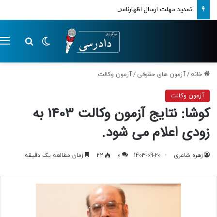
تمدید مهلت ارسال اظهارنامه‌های مالیاتی تا پایان تابستان 1405
تغییر پوسته
م
جستجو ب
خانه
/
آزمون های حقوقی
/
آزمون وکالت
آزمون وکالت
کوشا: نتایج آزمون وکالت 1403 به
زودی اعلام می شود.
زهره شاعری
1403-09-20
0
22
زمان مطالعه یک دقیقه