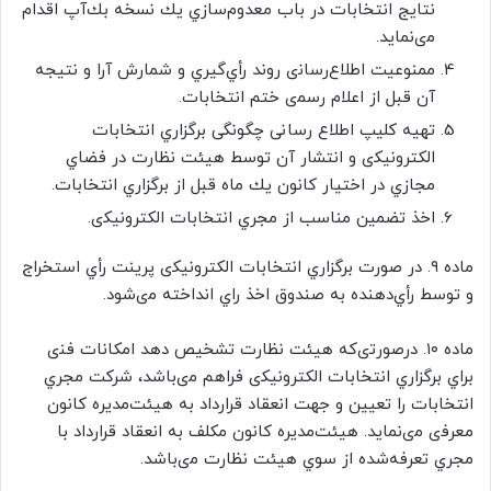
ﻧﺘﺎﻳﺞ ﺍﻧﺘﺨﺎﺑﺎﺕ ﺩﺭ ﺑﺎﺏ ﻣﻌﺪﻭﻡ‌ﺳﺎﺯﻱ ﻳﻚ نسخه ﺑﻚ‌ﺁﭖ ﺍﻗﺪﺍﻡ
ﻣیﻧﻤﺎﻳﺪ.
ممنوعیت ﺍﻃﻼﻉ‌ﺭﺳﺎﻧی ﺭﻭﻧﺪ ﺭأﻱ‌ﮔﻴﺮﻱ ﻭ ﺷﻤﺎﺭﺵ ﺁﺭﺍ ﻭ نتیجه
ﺁﻥ ﻗﺒﻞ ﺍﺯ ﺍﻋﻼﻡ ﺭﺳﻤی ﺧﺘﻢ ﺍﻧﺘﺨﺎﺑﺎﺕ.
تهیه ﻛﻠﻴﭗ اطلاع رسانی چگونگی ﺑﺮﮔﺰﺍﺭﻱ ﺍﻧﺘﺨﺎﺑﺎﺕ
ﺍﻟﻜﺘﺮﻭﻧﻴﻜی ﻭ ﺍﻧﺘﺸﺎﺭ ﺁﻥ ﺗﻮﺳﻂ هیئت ﻧﻈﺎﺭﺕ ﺩﺭ ﻓﻀﺎﻱ
ﻣﺠﺎﺯﻱ ﺩﺭ ﺍﺧﺘﻴﺎﺭ ﻛﺎﻧﻮﻥ ﻳﻚ ﻣﺎﻩ ﻗﺒﻞ ﺍﺯ ﺑﺮﮔﺰﺍﺭﻱ ﺍﻧﺘﺨﺎﺑﺎﺕ.
ﺍﺧﺬ ﺗﻀﻤﻴﻦ ﻣﻨﺎﺳﺐ ﺍﺯ ﻣﺠﺮﻱ ﺍﻧﺘﺨﺎﺑﺎﺕ ﺍﻟﻜﺘﺮﻭﻧﻴﻜی.
ﻣﺎﺩه ۹. ﺩﺭ ﺻﻮﺭﺕ ﺑﺮﮔﺰﺍﺭﻱ ﺍﻧﺘﺨﺎﺑﺎﺕ ﺍﻟﻜﺘﺮﻭﻧﻴﻜی ﭘﺮﻳﻨﺖ ﺭأﻱ ﺍﺳﺘﺨﺮﺍﺝ
ﻭ ﺗﻮﺳﻂ ﺭأﻱ‌ﺩﻫﻨﺪﻩ ﺑﻪ ﺻﻨﺪﻭﻕ ﺍﺧﺬ ﺭﺍﻱ ﺍﻧﺪﺍﺧﺘﻪ ﻣیﺷﻮﺩ.
ﻣﺎﺩه ۱۰. ﺩﺭﺻﻮﺭﺗی‌ﻛﻪ هیئت ﻧﻈﺎﺭﺕ ﺗﺸﺨﻴﺺ ﺩﻫﺪ ﺍﻣﻜﺎﻧﺎﺕ ﻓﻨی
ﺑﺮﺍﻱ ﺑﺮﮔﺰﺍﺭﻱ ﺍﻧﺘﺨﺎﺑﺎﺕ ﺍﻟﻜﺘﺮﻭﻧﻴﻜی ﻓﺮﺍﻫﻢ ﻣیﺑﺎشد، ﺷﺮﻛﺖ ﻣﺠﺮﻱ
ﺍﻧﺘﺨﺎﺑﺎﺕ ﺭﺍ ﺗﻌﻴﻴﻦ ﻭ ﺟﻬﺖ ﺍﻧﻌﻘﺎﺩ ﻗﺮﺍﺭﺩﺍﺩ ﺑﻪ هیئت‌ﻣﺪﻳﺮه ﻛﺎﻧﻮﻥ
ﻣﻌﺮﻓی ﻣی‌ﻧﻤﺎﻳﺪ. هیئتﻣﺪﻳﺮه ﻛﺎﻧﻮﻥ ﻣﻜﻠﻒ ﺑﻪ ﺍﻧﻌﻘﺎﺩ ﻗﺮﺍﺭﺩﺍﺩ ﺑﺎ
ﻣﺠﺮﻱ ﺗﻌﺮﻓﻪ‌ﺷﺪﻩ ﺍﺯ ﺳﻮﻱ هیئت ﻧﻈﺎﺭﺕ ﻣیﺑﺎﺷﺪ.