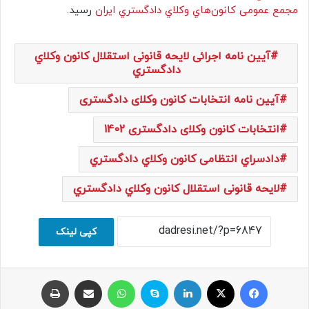
مجمع عمومی ﻛﺎﻧﻮﻥﻫﺎﻱ ﻭﻛﻼﻱ ﺩﺍﺩﮔﺴﺘﺮﻱ ﺍﻳﺮﺍﻥ
رسید.
ﺁﻳﻴﻦ ﻧﺎﻣﻪ اجرائی ﻻﻳﺤﻪ قانونی ﺍﺳﺘﻘﻼﻝ ﻛﺎﻧﻮﻥ ﻭﻛﻼﻱ
ﺩﺍﺩﮔﺴﺘﺮﻱ
آیین نامه ﺍﻧﺘﺨﺎﺑﺎﺕ ﻛﺎﻧﻮﻥ ﻭﻛﻼی ﺩﺍﺩﮔﺴﺘﺮی
انتخابات کانون وکلای دادگستری 1402
ﺩﺍﺩﺳﺮﺍﻱ انتظامی ﻛﺎﻧﻮﻥ ﻭﻛﻼﻱ ﺩﺍﺩﮔﺴﺘﺮﻱ
ﻻﻳﺤﻪ قانونی ﺍﺳﺘﻘﻼﻝ ﻛﺎﻧﻮﻥ ﻭﻛﻼﻱ ﺩﺍﺩﮔﺴﺘﺮﻱ
کپی لینک
فیسبوک
ایکس
لینکداین
اسکایپ
واتس آپ
اشتراک با ایمیل
چاپ