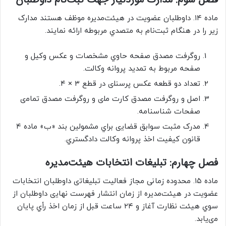
ﻣﺎﺩه ۱۴. ﺩﺍﻭﻃﻠﺒﺎﻥ ﻋﻀﻮﻳﺖ ﺩﺭ هیئتﻣﺪﻳﺮﻩ ﻣﻮﻇﻒ ﻫﺴﺘﻨﺪ ﻣﺪﺍﺭک
ﺯﻳﺮ ﺭﺍ ﺩﺭ ﻫﻨﮕﺎﻡ ﺛﺒﺖﻧﺎﻡ ﺑﻪ ﻣﺘﺼﺪﻱ ﻣﺮﺑﻮﻃﻪ ﺍﺭﺍﺋﻪ ﻧﻤﺎﻳﻨﺪ.
ﺭﻭﮔﺮﻓﺖ ﻣﺼﺪﻕ صفحه ﺣﺎﻭﻱ ﻣﺸﺨﺼﺎﺕ ﻭ ﻋﻜﺲ ﻭﻛﻴﻞ ﻭ
ﺻﻔﺤﻪ ﻣﺮﺑﻮﻁ ﺑﻪ ﺗﻤﺪﻳﺪ ﭘﺮﻭﺍنه ﻭﻛﺎﻟﺖ.
ﺗﻌﺪﺍﺩ ﺩﻭ ﻗﻄﻌﻪ ﻋﻜﺲ ﭘﺮﺳﻨﻠی ﺩﺭ ﻗﻄﻊ ۳ × ۴.
ﺍﺻﻞ ﻭ ﺭﻭﮔﺮﻓﺖ ﻣﺼﺪﻕ ﻛﺎﺭﺕ ﻣﻠی ﻭ ﺭﻭﮔﺮﻓﺖ ﻣﺼﺪﻕ ﺗﻤﺎﻣی
ﺻﻔﺤﺎﺕ ﺷﻨﺎﺳﻨﺎﻣﻪ.
ﻣﺪﺭک ﻣﺜﺒﺖ ﺳﻮﺍﺑﻖ ﻗﻀﺎﻳی ﺑﺮﺍﻱ ﻣﺸﻤﻮﻟﻴﻦ ﺑﻨﺪ «ﺏ» ﻣﺎﺩﻩ ۴
ﻗﺎﻧﻮﻥ ﻛﻴﻔﻴﺖ ﺍﺧﺬ ﭘﺮﻭﺍﻧﻪ ﻭﻛﺎﻟﺖ ﺩﺍﺩﮔﺴﺘﺮﻱ.
ﻓﺼﻞ چهارم: ﺗﺒﻠﻴﻐﺎﺕ ﺍﻧﺘﺨﺎﺑﺎﺕ هیئتﻣﺪﻳﺮﻩ
ﻣﺎﺩه ۱۵. ﻣﺤﺪﻭﺩه زمانی ﻣﺠﺎﺯ ﻓﻌﺎﻟﻴﺖ ﺗﺒﻠﻴﻐﺎﺗی ﺩﺍﻭﻃﻠﺒﺎﻥ ﺍﻧﺘﺨﺎﺑﺎﺕ
ﻋﻀﻮﻳﺖ ﺩﺭ هیئتﻣﺪﻳﺮﻩ ﺍﺯ ﺯﻣﺎﻥ ﺍﻧﺘﺸﺎﺭ ﻓﻬﺮﺳﺖ ﻧﻬﺎﻳی ﺩﺍﻭﻃﻠﺒﺎﻥ ﺍﺯ
ﺳﻮﻱ هیئت ﻧﻈﺎﺭﺕ ﺁﻏﺎﺯ ﻭ ۲۴ ﺳﺎﻋﺖ ﻗﺒﻞ ﺍﺯ ﺯﻣﺎﻥ ﺍﺧﺬ ﺭأﻱ ﭘﺎﻳﺎﻥ
ﻣیﻳﺎﺑﺪ.