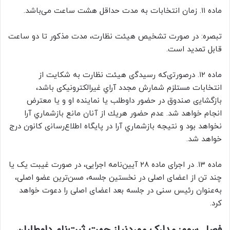
ﻣﺎﺩه ۱۱. ﺯﻣﺎﻥ ﺍﻧﺘﺨﺎﺑﺎﺕ به مدت حداقل هشت ساعت می‌باشد.
ﺗﺒﺼﺮﻩ: ﺩﺭ ﺻﻮﺭﺕ ﺗﺸﺨﻴﺺ هیئت ﻧﻈﺎﺭﺕ، ﻣﺪﺕ ﻣﺬﻛﻮﺭ ﺗﺎ دو ﺳﺎﻋﺖ
ﻗﺎﺑﻞ ﺗﻤﺪﻳﺪ است.
ﻣﺎﺩه ۱۲. ﺩﺭﺻﻮﺭﺗیﻛﻪ ﺭﺳﻴﺪﮔی هیئت ﻧﻈﺎﺭﺕ به شکایت از
انتخابات ﻣﺴﺘﻠﺰﻡ ﺷﻤﺎﺭﺵ ﻣﺠﺪﺩ ﺁﺭﺍﻱ ﻏﻴﺮﺍﻟﻜﺘﺮﻭﻧﻴﻜی ﺑﺎﺷﺪ،
ﺑﺎﺯﮔﺸﺎﻳی ﺻﻨﺪﻭﻕ ﺩﺭ ﺣﻀﻮﺭ ﺩﺍﻭﻃﻠﺐ ﻳﺎ ﻧﻤﺎﻳﻨﺪه ﺍﻭ ﻭ ﻳﺎ ﻣﻌﺘﺮﺽ
ﺍﻧﺠﺎﻡ ﺧﻮﺍﻫﺪ ﺷﺪ. ﻋﺪﻡ ﺣﻀﻮﺭ ﻫﺮﻳﻚ ﺍﺯ ﺁﻧﺎﻥ ﻣﺎﻧﻊ ﺑﺎﺯﺷﻤﺎﺭﻱ ﺁﺭﺍ
ﻧﺨﻮﺍﻫﺪ ﺑﻮﺩ ﻭ نتیجه ﺑﺎﺯﺷﻤﺎﺭﻱ ﺁﺭﺍ ﺩﺭ ﭘﺎﻳﮕﺎﻩ ﺍﻃﻼﻉﺭﺳﺎﻧی ﻛﺎﻧﻮﻥ ﺩﺭﺝ
ﺧﻮﺍﻫﺪ ﺷﺪ.
ماده ۱۳. در اجرای ماده ۲۸ آیین‌نامه اجرایی، در صورت غیبت یک یا
چند تن از اعضای اصلی در نخستین جلسه، مسن‌ترین عضو اصلی،
به‌عنوان رئیس سنی در جلسه بعد اعضای اصلی را دعوت خواهد
کرد.
ﻓﺼﻞ سوم: ﻣﺪﺍﺭک ﻣﻮﺭﺩﻧﻴﺎﺯ ﺟﻬﺖ ﺛﺒﺖﻧﺎﻡ ﺩﺍﻭﻃﻠﺒﺎﻥ