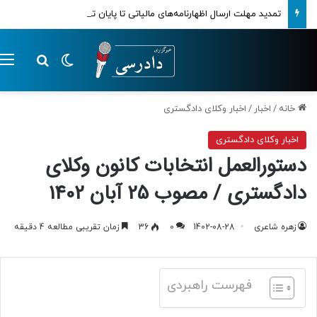
تمدید مهلت ارسال اظهارنامه‌های مالیاتی تا پایان تابستان 1405
تغییر پوسته
م
جستجو ب
خانه
/
اخبار
/
اخبار وکلای دادگستری
اخبار وکلای دادگستری
دستورالعمل انتخابات کانون وکلای
دادگستری / مصوب 25 آبان 1402
زهره شاعری
1402-08-28
0
36
زمان تقریبی مطالعه 4 دقیقه
فهرست راهبردی