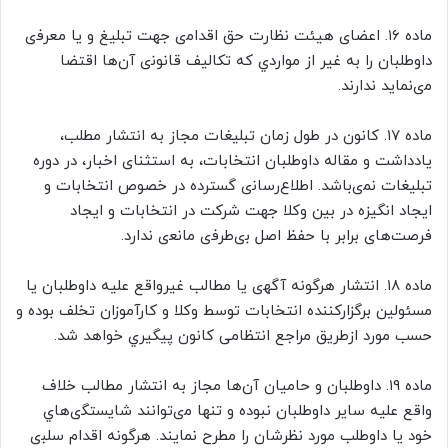
ماده ۱۶. ﺍﻋﻀﺎی هیئت ﻧﻈﺎﺭﺕ ﺣﻖ ﺍﻗﺪﺍﻣی ﺟﻬﺖ ﺗﺒﻠﻴﻎ ﻭ ﻳﺎ ﻣﻌﺮﻓی
ﺩﺍﻭﻃﻠﺒﺎﻥ ﺭﺍ ﺑﻪ ﻏﻴﺮ ﺍﺯ ﻣﻮﺍﺭﺩﻱ ﻛﻪ ﺗﻜﺎﻟﻴﻒ ﻗﺎﻧﻮﻧی ﺁن‌ها ﺍﻗﺘﻀﺎ
ﻣیﻧﻤﺎﻳﺪ ﻧﺪﺍﺭﻧﺪ.
ﻣﺎﺩه ۱۷. ﻛﺎﻧﻮﻥ ﺩﺭ ﻃﻮﻝ ﺯﻣﺎﻥ ﺗﺒﻠﻴﻐﺎﺕ ﻣﺠﺎﺯ ﺑﻪ ﺍﻧﺘﺸﺎﺭ ﻣﻄﻠﺐ،
ﻳﺎﺩﺩﺍﺷﺖ و ﻣﻘﺎله ﺩﺍﻭﻃﻠﺒﺎﻥ ﺍﻧﺘﺨﺎﺑﺎﺕ، به استثنای اخبار، ﺩﺭ ﺩﻭﺭه
ﺗﺒﻠﻴﻐﺎﺕ ﻧﻤیﺑﺎﺷﺪ. ﺍﻃﻼﻉﺭﺳﺎﻧی ﮔﺴﺘﺮﺩﻩ ﺩﺭ ﺧﺼﻮﺹ ﺍﻧﺘﺨﺎﺑﺎﺕ ﻭ
ﺍﻳﺠﺎﺩ ﺍﻧﮕﻴﺰﻩ ﺩﺭ ﺑﻴﻦ ﻭﻛﻼ ﺟﻬﺖ ﺷﺮﻛﺖ ﺩﺭ ﺍﻧﺘﺨﺎﺑﺎﺕ و ایجاد
فرصت‌های برابر ﺑﺎ ﺣﻔﻆ اصل ﺑیﻃﺮﻓی ﻣﺎﻧﻌی ﻧﺪﺍﺭﺩ.
ﻣﺎﺩه ۱۸. ﺍﻧﺘﺸﺎﺭ ﻫﺮﮔﻮﻧﻪ ﺁﮔﻬی ﻳﺎ ﻣﻄﺎلب غیرواقع ﻋﻠﻴﻪ ﺩﺍﻭﻃﻠﺒﺎﻥ ﻳﺎ
ﻣﺴﺌﻮﻟﻴﻦ ﺑﺮﮔﺰﺍﺭﻛﻨﻨﺪﻩ ﺍﻧﺘﺨﺎﺑﺎﺕ ﺗﻮﺳﻂ ﻭﻛﻼ و کارآموزان ﺗﺨﻠﻒ ﺑﻮﺩﻩ ﻭ
ﺣﺴﺐ ﻣﻮﺭﺩ ﺍﺯﻃﺮﻳﻖ ﻣﺮﺍﺟﻊ انتظامی کانون ﭘﻴﮕﻴﺮﻱ ﺧﻮﺍﻫﺪ ﺷﺪ.
ﻣﺎﺩه ۱۹. ﺩﺍﻭﻃﻠﺒﺎﻥ ﻭ حامیان آن‌ها ﻣﺠﺎﺯ ﺑﻪ انتشار مطالب خلاف
واقع علیه ﺳﺎﻳﺮ ﺩﺍﻭﻃﻠﺒﺎﻥ ﻧﺒﻮﺩﻩ ﻭ ﺗﻨﻬﺎ ﻣیﺗﻮﺍﻧﻨﺪ ﺷﺎﻳﺴﺘﮕیﻫﺎﻱ
ﺧﻮﺩ ﻳﺎ ﺩﺍﻭﻃﻠﺐ ﻣﻮﺭﺩ ﻧﻈﺮﺷﺎﻥ ﺭﺍ ﻣﻄﺮﺡ ﻧﻤﺎﻳﻨﺪ. ﻫﺮﮔﻮﻧﻪ ﺍﻗﺪﺍﻡ ﺳﻠﺒی