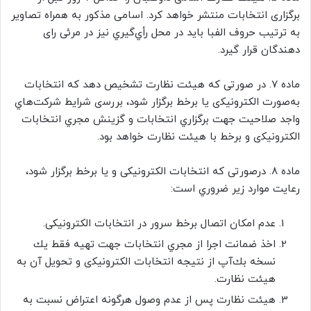
برگزاری ﺍﻧﺘﺨﺎﺑﺎﺕ منتشر خواهد کرد. اسامی ﻣﺬﻛﻮﺭ به همراه تصاویر
به ترتیب حروف الفبا ﺑﺎﻳﺪ ﺩﺭ ﻣﺤﻞ رأﻱ‌ﮔﻴﺮﻱ نیز ﺩﺭ مرئی رای
دهندگان ﻗﺮﺍﺭ ﮔﻴﺮﺩ.
ﻣﺎﺩه ۷. در صورتی که هیئت ﻧﻈﺎﺭﺕ تشخیص دهد ﻛﻪ ﺍﻧﺘﺨﺎﺑﺎﺕ
ﺑﻪ‌ﺻﻮﺭﺕ ﺍﻟﻜﺘﺮﻭﻧﻴﻜی یا برخط ﺑﺮﮔﺰﺍﺭ ﺷﻮﺩ، ﺑﺮﺭﺳی ﺷﺮﺍﻳﻂ ﺷﺮﻛﺖﻫﺎﻱ
ﻭﺍﺟﺪ ﺻﻼﺣﻴﺖ ﺟﻬﺖ ﺑﺮﮔﺰﺍﺭﻱ ﺍﻧﺘﺨﺎﺑﺎﺕ ﻭ ﮔﺰﻳﻨﺶ ﻣﺠﺮﻱ ﺍﻧﺘﺨﺎﺑﺎﺕ
ﺍﻟﻜﺘﺮﻭﻧﻴﻜی و برخط ﺑﺎ هیئت ﻧﻈﺎﺭﺕ ﺧﻮﺍﻫﺪ ﺑﻮﺩ.
ﻣﺎﺩه ۸. درصورتی که ﺍﻧﺘﺨﺎﺑﺎﺕ الکترونیکی و یا برخط ﺑﺮﮔﺰﺍﺭ ﺷﻮﺩ،
ﺭﻋﺎﻳﺖ ﻣﻮﺍﺭﺩ ﺯﻳﺮ ﺿﺮﻭﺭﻱ ﺍﺳﺖ:
ﻋﺪﻡ ﺍﻣﻜﺎﻥ ﺍﺗﺼﺎﻝ برخط ﺳﺮﻭﺭ در ﺍﻧﺘﺨﺎﺑﺎﺕ الکترونیکی.
ﺍﺧﺬ ﺿﻤﺎﻧﺖ ﺍﺟﺮﺍ ﺍﺯ ﻣﺠﺮﻱ ﺍﻧﺘﺨﺎﺑﺎﺕ ﺟﻬﺖ تهیه ﻓﻘﻂ ﻳﻚ
نسخه ﺑﻚ‌ﺁﭖ ﺍﺯ نتیجه ﺍﻧﺘﺨﺎﺑﺎﺕ ﺍﻟﻜﺘﺮﻭﻧﻴﻜی ﻭ ﺗﺤﻮﻳﻞ ﺁﻥ ﺑﻪ
هیئت ﻧﻈﺎﺭﺕ.
هیئت ﻧﻈﺎﺭﺕ ﭘﺲ ﺍﺯ ﻋﺪﻡ ﻭﺻﻮﻝ ﻫﺮﮔﻮﻧﻪ ﺍﻋﺘﺮﺍﺽ ﻧﺴﺒﺖ ﺑﻪ