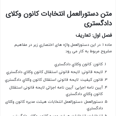
متن دستورالعمل انتخابات کانون وکلای
دادگستری
ﻓﺼﻞ ﺍﻭﻝ: ﺗﻌﺎﺭﻳﻒ
ﻣﺎﺩه 1. ﺩﺭ ﺍﻳﻦ ﺩﺳﺘﻮﺭﺍﻟﻌﻤﻞ واژه های ﺍﺧﺘﺼﺎﺭﻱ ﺯﻳﺮ ﺩﺭ ﻣﻔﺎﻫﻴﻢ
ﻣﺸﺮﻭﺡ ﻣﺮﺑﻮﻁ ﺑﻪ ﻛﺎﺭ می رود:
ﻛﺎﻧﻮﻥ: ﻛﺎﻧﻮﻥ ﻭﻛﻼﻱ ﺩﺍﺩﮔﺴﺘﺮﻱ
ﻻﻳﺤﻪ قانونی: ﻻﻳﺤﻪ قانونی ﺍﺳﺘﻘﻼﻝ ﻛﺎﻧﻮﻥ ﻭﻛﻼﻱ ﺩﺍﺩﮔﺴﺘﺮﻱ
ﻗﺎﻧﻮﻥ ﻛﻴﻔﻴﺖ: ﻻﻳﺤﻪ قانونی ﺍﺳﺘﻘﻼﻝ ﻛﺎﻧﻮﻥ ﻭﻛﻼﻱ ﺩﺍﺩﮔﺴﺘﺮﻱ
ﺁﻳﻴﻦ ﻧﺎﻣﻪ اجرایی: ﺁﻳﻴﻦ ﻧﺎﻣﻪ اجرائی ﻻﻳﺤﻪ قانونی ﺍﺳﺘﻘﻼﻝ
ﻛﺎﻧﻮﻥ ﻭﻛﻼﻱ ﺩﺍﺩﮔﺴﺘﺮﻱ
ﺩﺳﺘﻮﺭﺍﻟﻌﻤﻞ: ﺩﺳﺘﻮﺭﺍﻟﻌﻤﻞ ﺍﻧﺘﺨﺎﺑﺎﺕ هیئت مدیره ﻛﺎﻧﻮن وﻛﻼی
ﺩﺍﺩﮔﺴﺘﺮﻱ