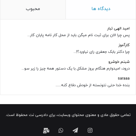
دیدگاه ها
محبوب
امید الهی تبار
پس چرا الان برای ثبت نام میگن باید از محل کار نامه پایان کار...
کارآموز
چرا دکتر بابک جعفری رای نیاورد؟!...
شبنم خوشرو
درود، امیدوارم هنگام بروز مشکل با یک دستور همه چیز را زیر سو...
saraaa
بنده خدا حتی نتونسته از خودش دفاع کنه......
تمامی حقوق مادی و معنوی محتوای وبسایت، برای دادرسی نت محفوظ است.
اینستاگرام
تلگرام
واتس
ایمیل