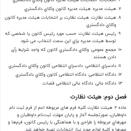
ﺍﻧﺘﺨﺎﺑﺎﺕ: ﺍﻧﺘﺨﺎﺑﺎﺕ هیئت مدیره ﻛﺎﻧﻮﻥ ﻭﻛﻼﻱ ﺩﺍﺩﮔﺴﺘﺮﻱ
هیئت مدیره: هیئت مدیره ﻛﺎﻧﻮﻥ ﻭﻛﻼﻱ ﺩﺍﺩﮔﺴﺘﺮﻱ
هیئت ﻧﻈﺎﺭﺕ: هیئت ﻧﻈﺎﺭﺕ ﺑﺮ ﺍﻧﺘﺨﺎﺑﺎﺕ هیئت مدیره ﻛﺎﻧﻮﻥ
ﻭﻛﻼﻱ ﺩﺍﺩﮔﺴﺘﺮﻱ
ﺭﺋﻴﺲ هیئت ﻧﻈﺎﺭﺕ: ﺣﺴﺐ ﻣﻮﺭﺩ ﺭﺋﻴﺲ ﻛﺎﻧﻮﻥ ﻳﺎ شخصی ﻛﻪ
ﺗﻮﺳﻂ هیئت مدیره ﺑﺮﺍﻱ ﺍﻳﻦ ﺳﻤﺖ ﺍﻧﺘﺨﺎﺏ می شود.
ﻣﺠﻤﻊ عمومی: ﻭﻛﻼﻱ ﺩﺍﺩﮔﺴﺘﺮﻱ ﻛﺎﻧﻮﻥ ﻛﻪ ﻭﺍﺟﺪ ﺷﺮﺍﻳﻂ رأی
دادن ﻫﺴﺘﻨﺪ.
ﺩﺍﺩﺳﺮﺍﻱ انتظامی: ﺩﺍﺩﺳﺮﺍﻱ انتظامی ﻛﺎﻧﻮﻥ ﻭﻛﻼﻱ ﺩﺍﺩﮔﺴﺘﺮﻱ
ﺩﺍﺩﮔﺎﻩ انتظامی: ﺩﺍﺩﮔﺎﻩ انتظامی ﻛﺎﻧﻮﻥ ﻭﻛﻼﻱ ﺩﺍﺩﮔﺴﺘﺮﻱ
ﺩﺍﺩﮔﺎﻩ عالی: ﺩﺍﺩﮔﺎﻩ عالی انتظامی ﻗﻀﺎﺕ
ﻓﺼﻞ ﺩﻭﻡ: هیئت ﻧﻈﺎﺭﺕ
ﻣﺎﺩه ۲. هیئت ﻧﻈﺎﺭﺕ کلیه فرم های ﻣﺮﺑﻮﻃﻪ اعم از ﻓﺮﻡ ثبت نام
ﺩﺍﻭﻃﻠﺒﺎﻥ، صورتجلسه ﺁﻏﺎﺯ ﻭ ﭘﺎﻳﺎﻥ ﻣﻬﻠﺖ ﺛﺒﺖ‌ﻧﺎﻡ ﺩﺍﻭﻃﻠﺒﺎﻥ ﻭ
ﻣﻬﺮﻫﺎﻱ ﻣﺮﺑﻮﻃﻪ ﺭﺍ ﻃﺮﺍﺣی ﻭ ﺑﺎ هماهنگی ﺑﺎ ﺭﺋﻴﺲ ﻛﺎﻧﻮﻥ، ﻓﺮﻡﻫﺎ ﻭ
ﻣﻬﺮﻫﺎ ﻭ کلیه ﻟﻮﺍﺯﻡ ﻣﻮﺭﺩ ﻧﻴﺎﺯ ﺍﻧﺘﺨﺎﺑﺎﺕ ﺗﻬﻴﻪ ﺧﻮﺍﻫﺪ ﺷﺪ.