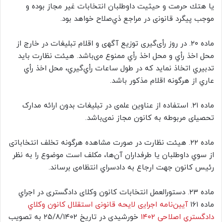
ﻳﺎ ﻫﺘﻚ ﺣﺮﻣﺖ ﻭ ﺣﻴﺜﻴﺖ ﺩﺍﻭﻃﻠﺒﺎﻥ ﺍﻧﺘﺨﺎﺑﺎﺕ ﻏﻴﺮ ﻣﺠﺎﺯ ﺑﻮﺩﻩ ﻭ
ﻣﻮﺟﺐ ﭘﻴﮕﺮﺩ ﻗﺎﻧﻮﻧی ﺩﺭ ﻣﺮﺍﺟﻊ ﺫﻱﺻﻼﺡ ﺧﻮﺍﻫﺪ ﺑﻮﺩ.
ﻣﺎﺩه ۲۰. در روز رأی‌گیری ﺗﻮﺯﻳﻊ ﺁﮔﻬی ﻭ ﺍﻗﻼﻡ ﺗﺒﻠﻴﻐﺎﺕ ﺩﺭ ﺧﺎﺭﺝ ﺍﺯ
ﻣﺤﻞ ﺍﺧﺬ ﺭأﻱ ﻭ ﻣﺤﻞ ﺍﺧﺬ ﺭأﻱ ﻣﻤﻨﻮﻉ ﻣیﺑﺎﺷﺪ. هیئت ﻧﻈﺎﺭﺕ ﺑﺎﻳﺪ
ﺗﺪﺑﻴﺮﻱ ﺍﺗﺨﺎﺫ ﻧﻤﺎﻳﺪ ﻛﻪ ﺩﺭ ﻃﻮﻝ ﺳﺎﻋﺎﺕ ﺭأﻱﮔﻴﺮﻱ، ﻣﺤﻞ ﺍﺧﺬ ﺭأﻱ
ﻋﺎﺭﻱ ﺍﺯ ﻫﺮﮔﻮﻧﻪ ﺍﻗﻼﻡ ﻣﺬﻛﻮﺭ ﺑﺎﺷﺪ.
ﻣﺎﺩه ۲۱. ﺍﺳﺘﻔﺎﺩﻩ ﺍﺯ ﻋﻨﺎﻭﻳﻦ ﻋﻠﻤی ﺩﺭ ﺗﺒﻠﻴﻐﺎﺕ ﺑﺪﻭﻥ ﺍﺭﺍئه ﻣﺪﺍﺭک
ﺗﺤﺼﻴﻠی ﻣﺮﺑﻮﻃﻪ ﺑﻪ ﻛﺎﻧﻮﻥ ﻣﺠﺎﺯ ﻧﻤیﺑﺎﺷﺪ.
ﻣﺎﺩه ۲۲. هیئت ﻧﻈﺎﺭﺕ ﺩﺭ ﺻﻮﺭﺕ ﻣﺸﺎﻫﺪه ﻫﺮﮔﻮﻧﻪ ﺗﺨﻠﻒ ﺍﻧﺘﺨﺎﺑﺎﺗی
ﺍﺯ ﺳﻮﻱ ﺩﺍﻭﻃﻠﺒﺎﻥ ﻳﺎ ﻃﺮﻓﺪﺍﺭﺍﻥ ﺁن‌ها، ﻣﻜﻠﻒ ﺍﺳﺖ ﻣﻮﺿﻮﻉ ﺭﺍ ﺑﻪ ﻧﻈﺮ
ﺭﺋﻴﺲ ﻛﺎﻧﻮﻥ ﺟﻬﺖ ﺍﺭﺟﺎﻉ ﺑﻪ ﺩﺍﺩﺳﺮﺍﻱ ﺍﻧﺘﻈﺎﻣی برساند.
ﻣﺎﺩه ۲۳. دستورالعمل انتخابات کانون وکلای دادگستری ﺩﺭ ﺍﺟﺮﺍﻱ
ﻣﺎﺩﻩ ۱۶۱
ﺁﻳﻴﻦﻧﺎمه ﺍﺟﺮﺍﻳی ﻻﻳﺤﻪ ﻗﺎﻧﻮﻧی ﺍﺳﺘﻘﻼﻝ ﻛﺎﻧﻮﻥ ﻭﻛﻼﻱ
ﺩﺍﺩﮔﺴﺘﺮﻱ اصلاحی ۱۴۰۲
خورشیدی ﺩﺭ ﺗﺎﺭﻳﺦ ۲۵/۸/۱۴۰۲ به تصویب