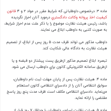
ﻣﺎﺩه ۳. درخصوص داوطلبانی ﻛﻪ ﺷﺮﺍﻳﻂ ﻣﻘﺮﺭ ﺩﺭ ﻣﻮﺍﺩ ۲ ﻭ ۴
ﻗﺎﻧﻮﻥ
ﻛﻴﻔﻴﺖ ﺍﺧﺬ ﭘﺮﻭﺍﻧﻪ ﻭﻛﺎﻟﺖ ﺩﺍﺩﮔﺴﺘﺮﻱ
ﺩﺭﻣﻮﺭﺩ ﺁﻧﺎﻥ ﺍﺣﺮﺍﺯ ﻧﮕﺮﺩﻳﺪﻩ
ﺑﺎﺷﺪ، ﺭﺋﻴﺲ هیئت ﻧﻈﺎﺭﺕ ﻣﻮﺿﻮﻉ ﺭﺍ ﺑﺎ ﺫﻛﺮ ﻋﻠﺖ ﻋﺪﻡ ﺍﺣﺮﺍﺯ ﺷﺮﺍﻳﻂ،
به صورت کتبی ﺑﻪ ﺩﺍﻭﻃﻠﺐ ﺍﺑﻼﻍ می نمایند.
ﺩﺍﻭﻃﻠﺐ ﻣﺬﻛﻮﺭ می تواند ﻇﺮﻑ ﻣﺪﺕ ۵ ﺭﻭﺯ ﭘﺲ ﺍﺯ ﺍﺑﻼﻍ، ﺍﺯ ﺗﺼﻤﻴﻢ
هیئت ﻧﻈﺎﺭﺕ ﺑﻪ ﺩﺍﺩﮔﺎﻩ عالی ﺷﻜﺎﻳﺖ ﻛﻨﺪ.
ﺗﺒﺼﺮﻩ: ﺍﺑﻼﻍ تصمیم ﻣﺬﻛﻮﺭ ازطریق ﭘﺴﺖ ﭘﻴﺸﺘﺎﺯ ﺩﻭ ﻗﺒﻀﻪ ﻭ ﻳﺎ
ﺍﺯﻃﺮﻳﻖ ﺳﺎﻣﺎنه الکترونیکی ﻛﺎﻧﻮﻥ ﺑﺮﺍﻱ ﺩﺍﻭﻃﻠﺐ ﺍﺭﺳﺎﻝ می شود.
ﻣﺎﺩه ۴. هیئت ﻧﻈﺎﺭﺕ ﭘﺲ ﺍﺯ ﭘﺎﻳﺎﻥ ﻣﻬﻠﺖ ثبت نام ﺩﺍﻭﻃﻠﺒﺎﻥ،
ﺳﻮﺍﺑﻖ انتظامی آنان ﺭﺍ ﺍﺯ ﺩﺍﺩﺳﺮﺍﻱ انتظامی ﻛﺎﻧﻮﻥ ﺍﺳﺘﻌﻼﻡ
ﻣیﻧﻤﺎﻳﺪ. ﺩﺍﺩﺳﺮﺍﻱ انتظامی ﻣﻜﻠﻒ ﺍﺳﺖ ﻇﺮﻑ ﻣﺪﺕ ﭘﻨﺞ ﺭﻭﺯ ﭘﺎﺳﺦ
مقتضی ﺭﺍ ﺍﺭﺍﺋﻪ ﻧﻤﺎﻳﺪ.
ﻣﺎﺩه ۵. هیئت ﻧﻈﺎﺭﺕ ﺍﺳﺎﻣی ﺩﺍﻭﻃﻠﺒﺎﻥ ﺭﺍ حداقل ۷ ﺭﻭﺯ قبل از