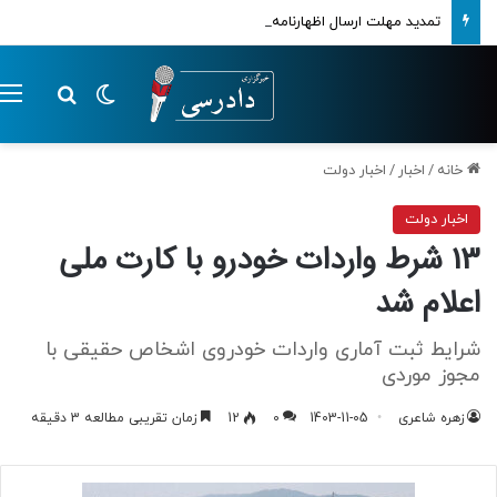
تمدید مهلت ارسال اظهارنامه‌های مالیاتی تا پایان تابستان 1405
تغییر پوسته
م
جستجو ب
خانه
/
اخبار
/
اخبار دولت
اخبار دولت
13 شرط واردات خودرو با کارت ملی
اعلام شد
شرایط ثبت آماری واردات خودروی اشخاص حقیقی با
مجوز موردی
زهره شاعری
1403-11-05
0
12
زمان تقریبی مطالعه 3 دقیقه