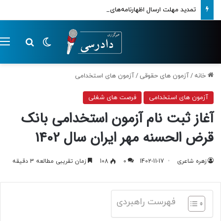
تمدید مهلت ارسال اظهارنامه‌های مالیاتی تا پایان تابستان 1405
تغییر پوسته
م
جستجو ب
خانه
/
آزمون های حقوقی
/
آزمون های استخدامی
آزمون های استخدامی
فرصت های شغلی
آغاز ثبت نام آزمون استخدامی بانک
قرض الحسنه مهر ایران سال 1402
زهره شاعری
1402-11-17
0
108
زمان تقریبی مطالعه 3 دقیقه
فهرست راهبردی