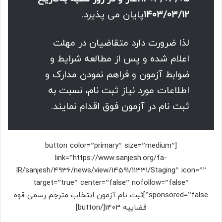
۱۴۰۳/۰۳/۱۲
پایان می پذیرد.
لذا ضرورت دارد متقاضیان در مهلت
اعلام شده و پس از مطالعه شرایط و
ضوابط آزمون و فراهم نمودن مدارک و
اطلاعات مورد نیاز ثبت نام، نسبت به
ثبت نام در آزمون فوق اقدام نمایند.
[button color=”primary” size=”medium”
link=”https://www.sanjesh.org/fa-
IR/sanjesh/4936/news/view/14591/11331/Staging” icon=””
target=”true” center=”false” nofollow=”false”
sponsored=”false”]ثبت نام آزمون انتخاب مترجم رسمی قوه
قضاییه 1403[/button]