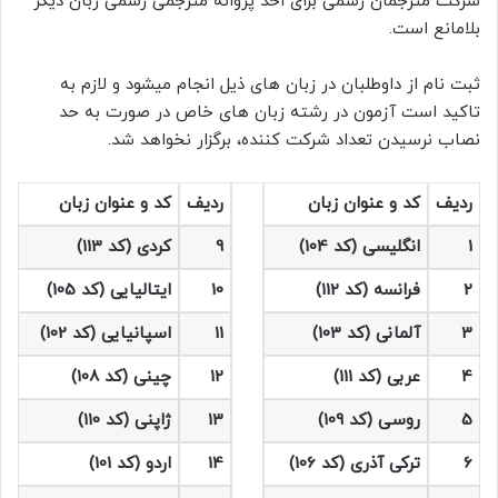
شرکت مترجمان رسمی برای اخذ پروانه مترجمی رسمی زبان دیگر
بلامانع است.
ثبت نام از داوطلبان در زبان های ذیل انجام می‎شود و لازم به
تاکید است آزمون در رشته زبان های خاص در صورت به حد
نصاب نرسیدن تعداد شرکت کننده، برگزار نخواهد شد.
ردیف
کد و عنوان زبان
ردیف
کد و عنوان زبان
1
انگلیسی (کد 104)
9
کردی (کد 113)
2
فرانسه (کد 112)
10
ایتالیایی (کد 105)
3
آلمانی (کد 103)
11
اسپانیایی (کد 102)
4
عربی (کد 111)
12
چینی (کد 108)
5
روسی (کد 109)
13
ژاپنی (کد 110)
6
ترکی آذری (کد 106)
14
اردو (کد 101)