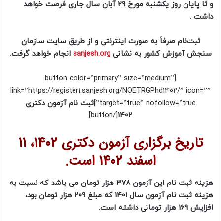
و تا پایان روز یکشنبه مورخ 29 آبان سال جاری فرصت خواهد
داشت .
ثبت‌نام صرفاً به صورت اینترنتی و از طریق سایت سازمان
سنجش آموزش کشور به نشانی
sanjesh.org
انجام خواهد گرفت.
[button color=”primary” size=”medium”
link=”https://register1.sanjesh.org/NOETRGPhd1402/” icon=””
target=”true” nofollow=”true”]
ثبت نام آزمون دکتری
[/button]
1402
تاریخ برگزاری آزمون دکتری 1402، 11
اسفند 1402 است.
هزینه ثبت نام این آزمون 378 هزار تومان می باشد که نسبت به
هزینه ثبت نام آزمون سال 1401 که مبلغ ۲۰۹ هزار تومان بود،
افزایش 169 هزار تومانی داشته است.