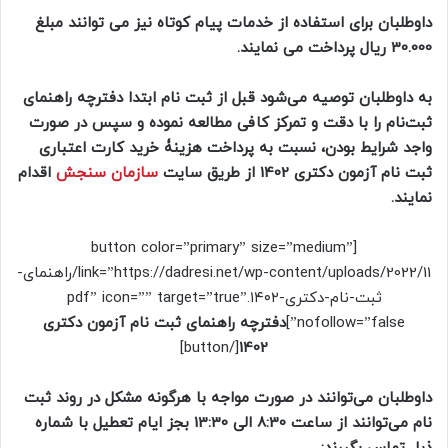
داوطلبان برای استفاده از خدمات پیام کوتاه نیز می توانند مبلغ
30.000 ریال پرداخت می نمایند.
به داوطلبان توصیه می‌شود قبل از ثبت نام ابتدا دفترچه راهنمای
ثبت‌نام را با دقت و تمرکز کافی مطالعه نموده و سپس در صورت
واجد شرایط بودن، نسبت به پرداخت هزینۀ خرید کارت اعتباری
ثبت نام آزمون دکتری 1402 از طریق سایت
سازمان سنجش
اقدام
نمایند.
[button color=”primary” size=”medium”
link=”https://dadresi.net/wp-content/uploads/2022/11/راهنمای-
ثبت-نام-دکتری-۱۴۰۲.pdf” icon=”” target=”true”
nofollow=”false”]
دفترچه راهنمای ثبت نام آزمون دکتری
[/button]
1402
داوطلبان می‌توانند در صورت مواجه با هرگونه مشکل در روند ثبت
نام می‌توانند از ساعت 8:30 الی 13:30 بجز ایام تعطیل با شماره‌