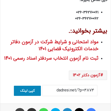
ذیل تماس بگیرند:
026-36270061
026-36270062
بیشتر بخوانید:.
مواد امتحانی و شرایط شرکت در آزمون دفاتر
خدمات الکترونیک قضایی 1401
ثبت نام آزمون انتخاب سردفتر اسناد رسمی 1401
آزمون دکتر 1402
کپی لینک
فیسبوک
ایکس
لینکداین
اسکایپ
واتس آپ
اشتراک با ایمیل
چاپ