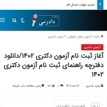
تمدید مهلت ارسال اظهارنامه‌های مالیاتی تا پایان تابستان 1405
تغییر پوسته
م
جستجو ب
خانه
/
آزمون های حقوقی
/
آزمون دکتری
آزمون دکتری
آغاز ثبت نام آزمون دکتری 1402/دانلود
دفترچه راهنمای ثبت نام آزمون دکتری
1402
زهره شاعری
1401-08-22
0
82
زمان مطالعه یک دقیقه
فهرست راهبردی