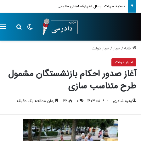
تمدید مهلت ارسال اظهارنامه‌های مالیاتی تا پایان تابستان 1405
تغییر پوسته
م
جستجو ب
خانه
/
اخبار
/
اخبار دولت
اخبار دولت
آغاز صدور احکام بازنشستگان مشمول
طرح متناسب‌ سازی
زهره شاعری
1403-08-19
0
22
زمان مطالعه یک دقیقه