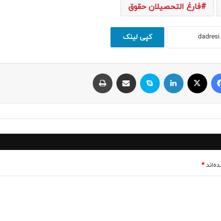
فارغ التحصیلان حقوق
کپی لینک
فیسبوک
ایکس
لینکداین
اسکایپ
اشتراک با ایمیل
چاپ
ه‌اند
*