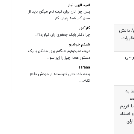
امید الهی تبار
پس چرا الان برای ثبت نام میگن باید از
محل کار نامه پایان کار...
کارآموز
ی/ دانش
چرا دکتر بابک جعفری رای نیاورد؟!...
مقررات
شبنم خوشرو
درود، امیدوارم هنگام بروز مشکل با یک
درسی
دستور همه چیز را زیر سو...
saraaa
بنده خدا حتی نتونسته از خودش دفاع
کنه......
ASP.NET،Entity Framework،HTML، CSS،Jav /تسلط به
سعه
 NetCore،/ آشنایی با RESTfulAPI /آشنایی با فریم
ول مستندسازی و اسناد
رای