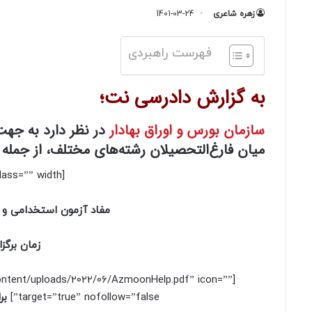
زهره شاعری
1401-03-24
فهرست راهبردی
به گزارش دادرسی نت؛
سازمان بورس و اوراق بهادار
در نظر دارد به جه
میان فارغ‌التحصیلان رشته‌های مختلف، از جمله 
[box type=”warning” align=”” class=”” width=””]
مفاد آزمون استخدامی و سا
زمان برگزاری آ
-content/uploads/2022/06/AzmoonHelp.pdf” icon=””
target=”true” nofollow=”false”]
برای د