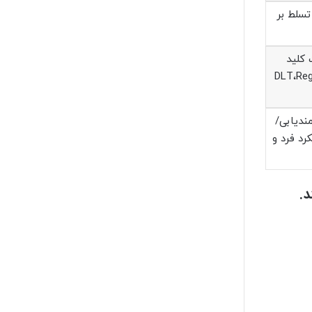
تسلط بر
 کلید
/ روش‌های تامین مالی فین‌تک‌ها/ قراردادهای هوشمند/ DLT،RegTech
ندیابی/
رد فرد و
د.