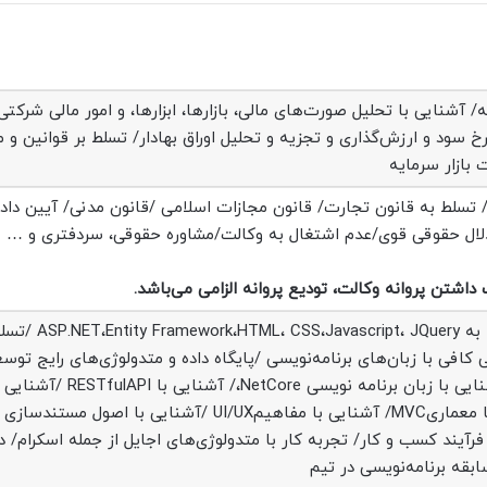
/ آشنایی با تحلیل صورت‌های مالی، بازارها، ابزارها، و امور ما‌لی شرکت
خ سود و ارزش‌گذاری و تجزیه و تحلیل اوراق بهادار/ تسلط بر قوانین و 
 بازار سرمایه
ه/ تسلط به قانون تجارت/ قانون مجازات اسلامی /قانون مدنی/ آیین دا
دلال حقوقی قوی/عدم اشتغال به وکالت/مشاوره حقوقی، سردفتری و …
داشتن پروانه وکالت، تودیع پروانه الزامی می‌باشد.
تسلط به تحلیل و طراحی نرم‌افزار/ تسلط به ascript، JQuery
تی MS SQL Server /آشنایی کافی با زبان‌های برنامه‌نویسی /پایگاه داده و متدولوژی‌های رایج تو
نرم‌افزار/آشنایی با معماری نرم‌افزار/ آشنایی با زبان برنامه نویسی
ورکAngular /آشنایی با برنامه‌نویسی با معماریMVC/ آشنایی با مفاهیمUI/UX /آشنایی با اص
 فرآیند کسب و کار/ تجربه کار با متدولوژی‌های اجایل از جمله اسکرام/ دا