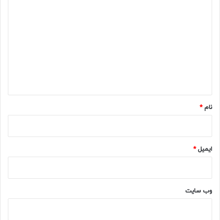
د
ی
د
گ
ا
ه
*
نام
*
ایمیل
*
وب‌ سایت