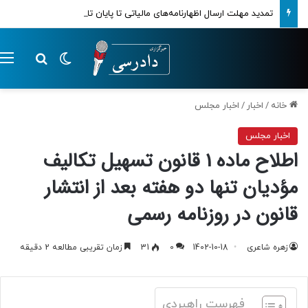
تمدید مهلت ارسال اظهارنامه‌های مالیاتی تا پایان تابستان 1405
تغییر پوسته
م
جستجو ب
خانه
/
اخبار
/
اخبار مجلس
اخبار مجلس
اطلاح ماده 1 قانون تسهیل تکالیف
مؤدیان تنها دو هفته بعد از انتشار
قانون در روزنامه رسمی
زهره شاعری
1402-10-18
0
31
زمان تقریبی مطالعه 2 دقیقه
فهرست راهبردی