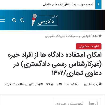
تمدید مهلت ارسال اظهارنامه‌های مالیاتی تا پایان تابستان 1405
تغییر پوسته
م
جستجو ب
خانه
/
قوانین و مصوبات
/
نظریات مشورتی
نظریات مشورتی
امکان استفاده دادگاه ها از افراد خبره
(غیرکارشناس رسمی دادگستری) در
دعاوی تجاری/1402
زهره شاعری
1402-05-18
0
131
زمان تقریبی مطالعه 2 دقیقه
فهرست راهبردی