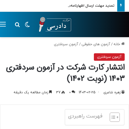
تمدید مهلت ارسال اظهارنامه‌های مالیاتی تا پایان تابستان 1405
تغییر پوسته
م
جستجو ب
خانه
/
آزمون های حقوقی
/
آزمون سردفتری
آزمون سردفتری
انتشار کارت شرکت در آزمون سردفتری
1403 (نوبت 1402)
زهره شاعری
1403-02-25
0
37
زمان مطالعه یک دقیقه
فهرست راهبردی