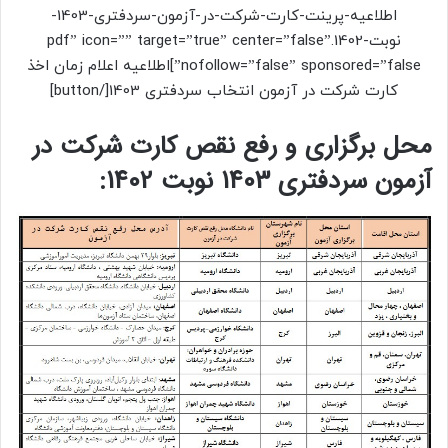
اطلاعیه-پرینت-کارت-شرکت-در-آزمون-سردفتری-1403-
نوبت-1402.pdf” icon=”” target=”true” center=”false”
nofollow=”false” sponsored=”false”]اطلاعیه اعلام زمان اخذ
کارت شرکت در آزمون انتخاب سردفتری 1403[/button]
محل برگزاری و رفع نقص کارت شرکت در
آزمون سردفتری 1403 نوبت 1402: