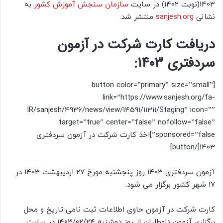
1403(نوبت 1402) در سایت
سازمان سنجش
آموزش کشور
به
نشانی
sanjesh.org
منتشر شد.
دریافت کارت شرکت در آزمون
سردفتری 1403:
[button color=”primary” size=”small”
link=”https://www.sanjesh.org/fa-
IR/sanjesh/4936/news/view/14591/11311/Staging” icon=””
target=”true” center=”false” nofollow=”false”
sponsored=”false”]اخذ کارت شرکت در آزمون سردفتری
1403[/button]
آزمون سردفتری 1403 روز پنجشنبه مورخ 27 اردیبهشت 1403 در
17 شهر کشور برگزار می شود.
کارت شرکت در آزمون حاوی اطلاعات ثبت نامی تاریخ و محل
برگزاری آزمون داوطلبان از روز دوشنبه ۱۴۰۳/۰۲/۲۴ در سایت