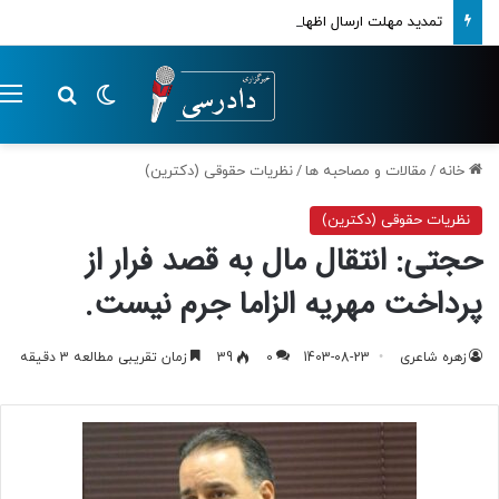
تمدید مهلت ارسال اظهارنامه‌های مالیاتی تا پایان تابستان 1405
تغییر پوسته
م
جستجو ب
خانه
/
مقالات و مصاحبه ها
/
نظریات حقوقی (دکترین)
نظریات حقوقی (دکترین)
حجتی: انتقال مال به قصد فرار از
پرداخت مهریه الزاما جرم نیست.
زهره شاعری
1403-08-23
0
39
زمان تقریبی مطالعه 3 دقیقه