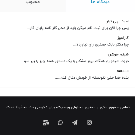
دیدگاه ها
محبوب
امید الهی تبار
پس چرا الان برای ثبت نام میگن باید از محل کار نامه پایان کار...
کارآموز
چرا دکتر بابک جعفری رای نیاورد؟!...
شبنم خوشرو
درود، امیدوارم هنگام بروز مشکل با یک دستور همه چیز را زیر سو...
saraaa
بنده خدا حتی نتونسته از خودش دفاع کنه......
تمامی حقوق مادی و معنوی محتوای وبسایت، برای دادرسی نت محفوظ است.
اینستاگرام
تلگرام
واتس
ایمیل