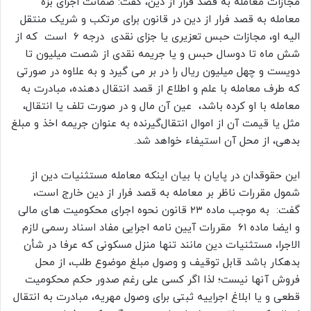
مجازات معامله به قصد فرار از دین، گفت: ضمانت اجرای بزه
معامله به قصد فرار از دین در قانون برای مرتکب و شریک منتقل
الیه او، مجازات حبس تعزیری یا جزای نقدی درجه ۶ است که از
شش ماه تا دوسال حبس و یا جریمه نقدی از شصت میلیون تا
دویست و چهل میلیون ریال را در بر می گیرد و به علاوه در صورتی
که طرف معامله با علم و اطلاع از قصد انتقال دهنده، مبادرت به
معامله با او کرده باشد، عین آن مال و در صورت تلف یا انتقال،
مثل یا قیمت آن از اموال انتقال‌گیرنده به عنوان جریمه اخذ و مبلغ
بدهی، از محل آن استیفاء خواهد شد.
این حقوقدان در پایان با بیان اینکه معامله مستثنیات دین از
شمول مقررات ناظر بر معامله به قصد فرار از دین خارج است،
گفت: به موجب ماده ۲۳ قانون نحوه اجرای محکومیت های مالی
و ایضا ماده ۶۱ مقررات آیین نامه اجرایی مفاد اسناد رسمی لازم
الاجرا، مستثنیات دین مانند تنها منزل مسکونی که عرفا در شأن
بدهکار باشد قابل توقیف و وصول مبلغ موضوع طلب، از محل
فروش آنها نیست؛ لذا اگر کسی علی رغم صدور حکم محکومیت
قطعی و یا ابلاغ اجراییه ثبتی برای وصول مهریه، مبادرت به انتقال