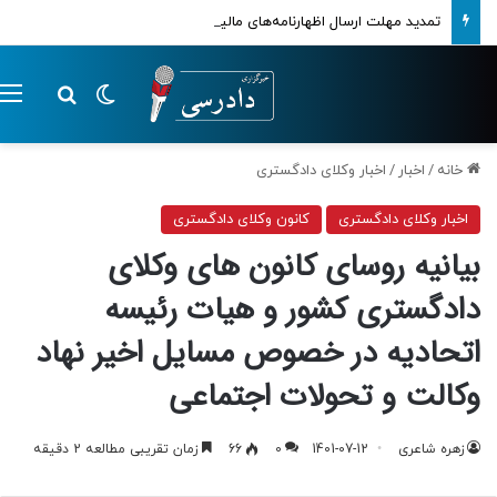
تمدید مهلت ارسال اظهارنامه‌های مالیاتی تا پایان تابستان 1405
تغییر پوسته
م
جستجو ب
خانه
/
اخبار
/
اخبار وکلای دادگستری
اخبار وکلای دادگستری
کانون وکلای دادگستری
بیانیه روسای کانون های وکلای
دادگستری کشور و هیات رئیسه
اتحادیه در خصوص مسایل اخیر نهاد
وکالت و تحولات اجتماعی
زهره شاعری
1401-07-12
0
66
زمان تقریبی مطالعه 2 دقیقه