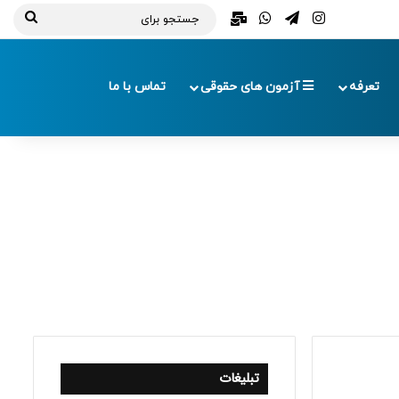
تلگرام
اینستاگرام
واتس آپ
ایمیل
جستج
برای
تعرفه
آزمون های حقوقی
تماس با ما
تبلیغات