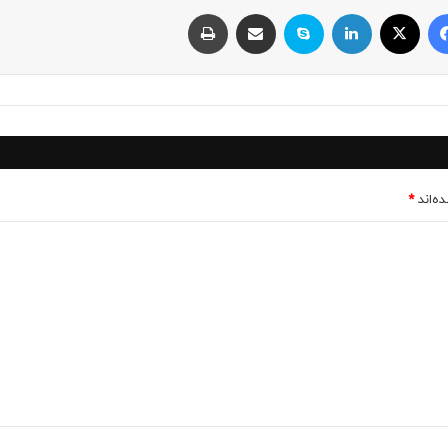
فیسبوک
ایکس
لینکداین
اسکایپ
اشتراک با ایمیل
چاپ
ه‌اند
*