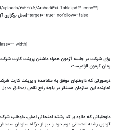
nt/uploads/2022/05/Arshad1401-Table1.pdf” icon=””
target=”true” nofollow=”false”]
محل برگزاری آز
[box type=”shadow” align=”” class=”” width=””]
برای شرکت در جلسه آزمون همراه داشتن پرینت کارت شرکت د
زمان آزمون الزامیست.
درصورتی که داوطلبان موفق به مشاهده و پرینت کارت شرکت
نماینده این سازمان مستقر در باجه رفع نقص
(مطابق جدول شماره ۲- آدرس حوزه
داوطلبانی که علاوه بر کد رشته امتحانی اصلی، داوطلب شرکت د
آزمون رشته امتحانی دوم خود را نیز از درگاه سازمان سنجش