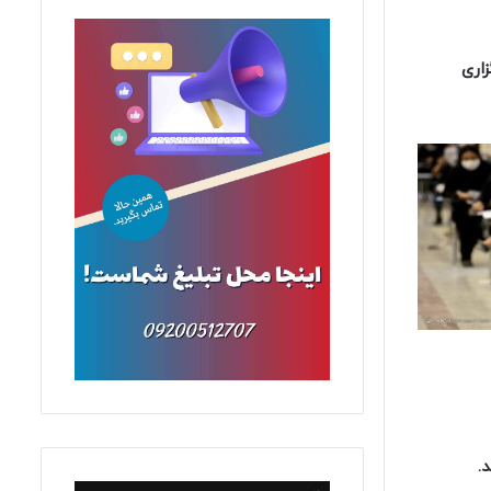
اری
.