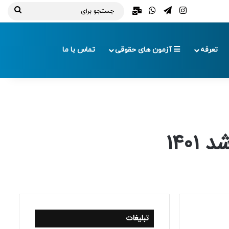
تلگرام
اینستاگرام
واتس آپ
ایمیل
جستج
برای
تعرفه
آزمون های حقوقی
تماس با ما
140
تبلیغات