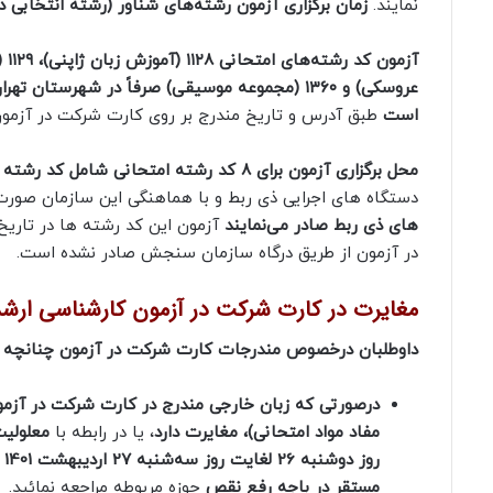
نمایند.
زمان برگزاری آزمون رشته‌های شناور (رشته انتخابی دوم) صبح روز چهار
عروسکی) و ‌‌۱۳۶۰ (مجموعه موسیقی‌)
صرفاً در شهرستان تهران
است
طبق آدرس و تاریخ مندرج بر روی کارت شرکت در آزمون 
محل برگزاری آزمون برای ۸ کد رشته امتحانی شامل کد رشته‌ های امتحانی
دستگاه های اجرایی ذی ربط و با هماهنگی این سازمان صور
های ذی ربط صادر می‌نمایند
آزمون این کد رشته‌ ها در تاری
‌در ‌آزمون از طریق درگاه سازمان سنجش صادر نشده است.
مغایرت در کارت شرکت در آزمون کارشناسی ارشد
داوطلبان درخصوص مندرجات کارت شرکت در آزمون چنانچه مغا
درصورتی که زبان‌ خارجی‌ مندرج‌ در کارت‌ شرکت در آزمون 
مفاد مواد امتحانی)،
مغایرت‌ دارد
، یا در رابطه با
معلولیت
روز دوشنبه 26 لغایت روز سه‌شنبه 27 اردیبهشت 1401
مستقر در باجه رفع نقص
حوزه مربوطه مراجعه نمائید.