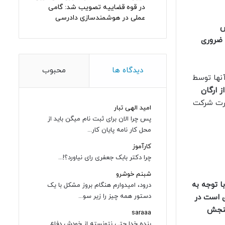
در قوه قضاییه تصویب شد: گامی
عملی در هوشمندسازی دادرسی
حیط زیست)، ۱۳۵۶ (نمایش
ضروری
دیدگاه ها
محبوب
نها توسط
ز ارگان
کارت شرکت
امید الهی تبار
پس چرا الان برای ثبت نام میگن باید از
محل کار نامه پایان کار...
کارآموز
چرا دکتر بابک جعفری رای نیاورد؟!...
شبنم خوشرو
با توجه به
درود، امیدوارم هنگام بروز مشکل با یک
دستور همه چیز را زیر سو...
 است
در
سنجش
saraaa
بنده خدا حتی نتونسته از خودش دفاع