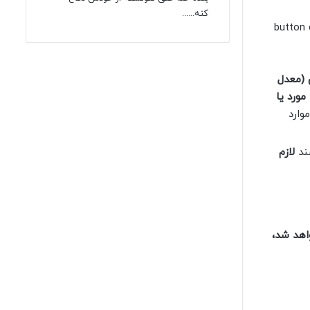
کنه......
[button
 (معدل
ورد یا
وارد
ند
لازم
‌ ۷:۳۰ (هفت و سی) بسته خواهد شد،