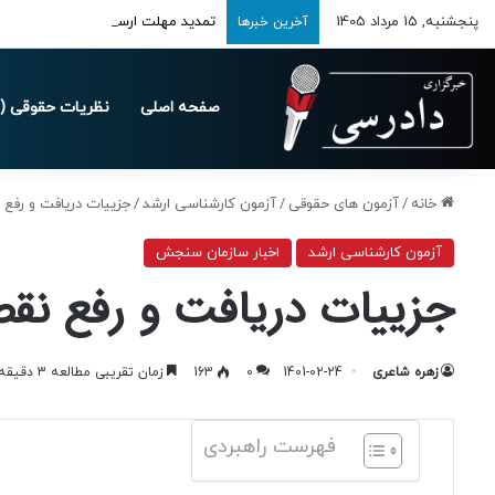
پنجشنبه, 15 مرداد 1405
تمدید مهلت ارسال اظهارنامه‌های مالیاتی
آخرین خبرها
صفحه اصلی
نظریات حقوقی (د
خانه
/
آزمون های حقوقی
/
آزمون کارشناسی ارشد
/
جزییات دریافت و رفع ن
آزمون کارشناسی ارشد
اخبار سازمان سنجش
جزییات دریافت و رفع نقص 
زهره شاعری
1401-02-24
0
163
زمان تقریبی مطالعه 3 دقیقه
فهرست راهبردی