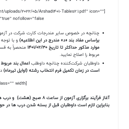
nt/uploads/2022/05/Arshad1401-Tables2.1.pdf” icon=””
”true” nofollow=”false”]
چنانچه در خصوص سایر مندرجات‌ کارت شرکت در آزمو
براساس مفاد بند «د‍» مندرج در این اطلاعیه)
و با توجه‌
موارد مذکور حداکثر تا تاریخ ۱۴۰۱/۰۲/۳۰
منحصراً به قسم
مربوط را اصلاح نمایید.
داوطلبان شرکت‌کننده چنانچه داوطلب
اعمال بند مربوط 
است در زمان تکمیل فرم انتخاب رشته (اوایل تیرماه)
در
[box type=”warning” align=”” class=”” width=””]
بنابراین لازم است داوطلبان قبل از بسته شدن درب ها در حو