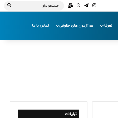
تلگرام
اینستاگرام
واتس آپ
ایمیل
جستج
برای
تعرفه
آزمون های حقوقی
تماس با ما
تبلیغات