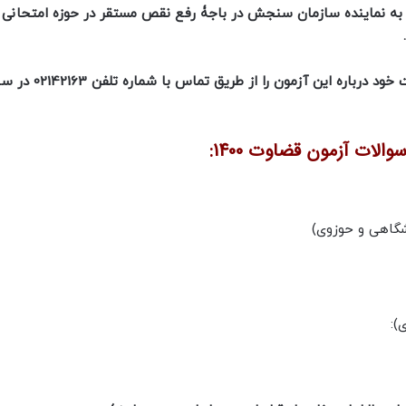
12:0 صبح و از ساعت 14:00 تا 17:00 بعدازظهر به نماینده سازمان سنجش در باجۀ رفع نقص مستقر در حوزه امتح
داوطلبان آزمون قضاوت جذب عمومی 1400 می توانند سوالات خود درباره ا
لات آزمون قضاوت 1400:
شگاهی و حوزوی)
):