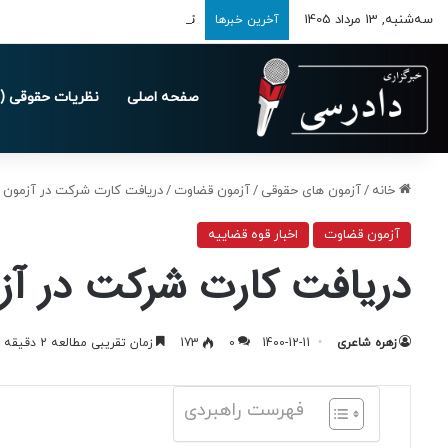
سه‌شنبه, 13 مرداد 1405
تمدید مهلت ارسال اظهارنامه‌های مالیاتی
آخرین خبرها
صفحه اصلی
نظریات حقوقی (د
خانه
/
آزمون های حقوقی
/
آزمون قضاوت
/
دریافت کارت شرکت در آزمون قضا
آزمون قضاوت
اخبار قوه قضاییه
دریافت کارت شرکت در آزمو
زهره شاعری
1400-12-11
0
173
زمان تقریبی مطالعه 2 دقیقه
فهرست راهبردی