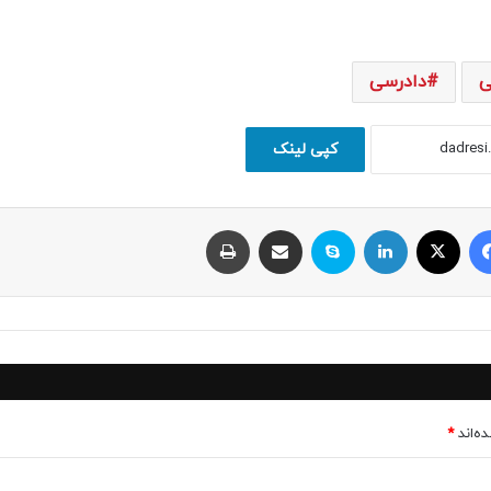
ی
دادرسی
کپی لینک
فیسبوک
ایکس
لینکداین
اسکایپ
اشتراک با ایمیل
چاپ
ه‌اند
*