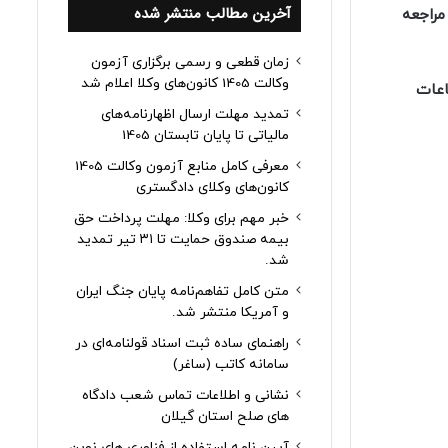
آخرین مطالب منتشر شده
انی مراجعه
زمان قطعی و رسمی برگزاری آزمون
وکالت 1405 کانون‌های وکلا اعلام شد
ین آزمون را از طریق تماس با شماره تلفن 02142163 در ساعات
تمدید مهلت ارسال اظهارنامه‌های
مالیاتی تا پایان تابستان 1405
معرفی کامل منابع آزمون وکالت 1405
کانون‌های وکلای دادگستری
خبر مهم برای وکلا: مهلت پرداخت حق
بیمه صندوق حمایت تا ۳۱ تیر تمدید
شد.
متن کامل تفاهم‌نامه پایان جنگ ایران
و آمریکا منتشر شد.
راهنمای ساده ثبت اسناد قولنامه‌ای در
سامانه کاتب (ساغر)
نشانی و اطلاعات تماس شعب دادگاه
های صلح استان گیلان
آیین نامه استفاده از فناوری های نوین