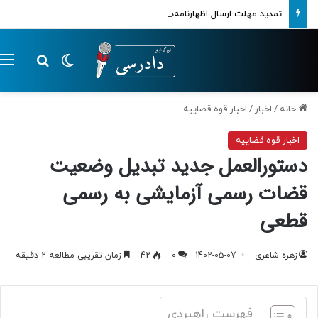
تمدید مهلت ارسال اظهارنامه‌های مالیاتی تا پایان تابستان 1405
تغییر پوسته
م
جستجو ب
خانه
/
اخبار
/
اخبار قوه قضاییه
اخبار قوه قضاییه
دستورالعمل جدید تبدیل وضعیت
قضات رسمی آزمایشی به رسمی
قطعی
زهره شاعری
1402-05-07
0
42
زمان تقریبی مطالعه 2 دقیقه
فهرست راهبردی