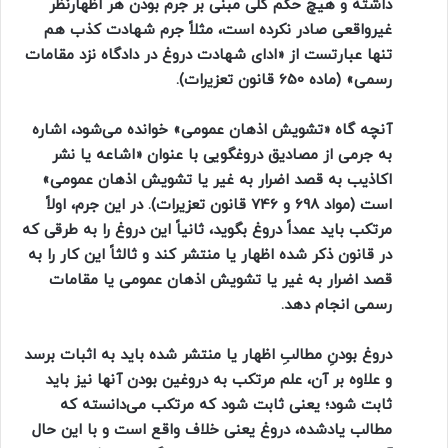
داشته و هیچ حکم کلی مبنی بر جرم بودن هر اظهارنظر
غیرواقعی صادر نکرده است، مثلاً جرم شهادت کذب هم
تنها عبارتست از «ادای شهادت دروغ در دادگاه نزد مقامات
رسمی» (ماده 650 قانون تعزیرات).
آنچه گاه «تشویش اذهان عمومی» خوانده می‌شود، اشاره
به جرمی از مصادیق دروغگویی با عنوان «اشاعه یا نشر
اکاذیب به قصد اضرار به غیر یا تشویش اذهان عمومی»
است (مواد 698 و 746 قانون تعزیرات). در این جرم، اولاً
مرتکب باید عمداً دروغ بگوید، ثانیاً این دروغ را به طرقی که
در قانون ذکر شده اظهار یا منتشر کند و ثالثاً این کار را به
قصد اضرار به غیر یا تشویش اذهان عمومی یا مقامات
رسمی انجام دهد.
دروغ بودنِ مطالبِ اظهار یا منتشر شده باید به اثبات برسد
و علاوه بر آن، علم مرتکب به دروغین بودن آنها نیز باید
ثابت شود؛ یعنی ثابت شود که مرتکب می‌دانسته که
مطالب یادشده، دروغ یعنی خلاف واقع است و با این حال