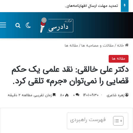
تمدید مهلت ارسال اظهارنامه‌های مالیاتی تا پایان تابستان 1405
تغییر پوسته
م
جستجو ب
خانه
/
مقالات و مصاحبه ها
/
مقاله ها
مقاله ها
دکتر علی خالقی: نقد علمی یک حکم
قضایی را نمی‌توان «جرم» تلقی کرد.
زهره شاعری
1401-09-30
0
80
زمان تقریبی مطالعه 2 دقیقه
فهرست راهبردی