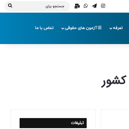
تلگرام
اینستاگرام
واتس آپ
ایمیل
جستج
برای
تعرفه
آزمون های حقوقی
تماس با ما
تبلیغات