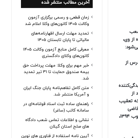
آخرین مطالب منتشر شده
زمان قطعی و رسمی برگزاری آزمون
وکالت 1405 کانون‌های وکلا اعلام شد
شعب
تمدید مهلت ارسال اظهارنامه‌های
از وی،
مالیاتی تا پایان تابستان 1405
‌شود:
معرفی کامل منابع آزمون وکالت 1405
کانون‌های وکلای دادگستری
 رد دادرس از
خبر مهم برای وکلا: مهلت پرداخت حق
بیمه صندوق حمایت تا ۳۱ تیر تمدید
شد.
گی‌کننده
متن کامل تفاهم‌نامه پایان جنگ ایران
 از
و آمریکا منتشر شد.
ردد، مگر آنکه تعقیب
راهنمای ساده ثبت اسناد قولنامه‌ای در
قاضی
سامانه کاتب (ساغر)
(اینجانب) و شروع تعقیب کیفری به دست نیامده، لذا نظر به مراتب فوق مستنداً به مواد ۴۲۱ و ۴۲۳ قانون آئین دادرسی کیفری مصوب ۱۳۹۴،
نشانی و اطلاعات تماس شعب دادگاه
های صلح استان گیلان
آیین نامه استفاده از فناوری های نوین