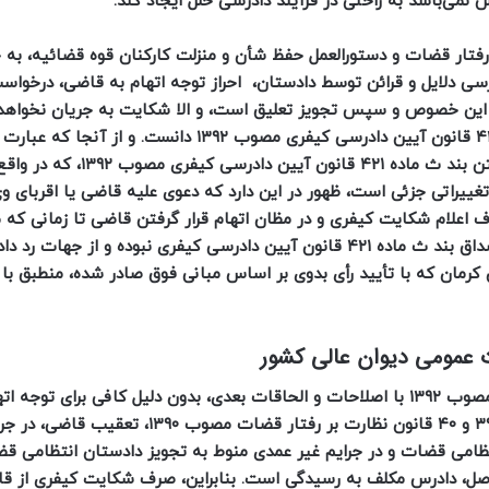
نمی‌باشد به راحتی در فرآیند دادرسی خلل ایجاد کند.
۳ به بعد قانون نظارت بر رفتار قضات و دستورالعمل حفظ شأن و منزلت کارکنان قوه قضائیه، ب
سی دلایل و قرائن توسط دادستان، احراز توجه اتهام به قاضی، درخواس
ین خصوص و سپس تجویز تعلیق است، و الا شکایت به جریان نخواهد ا
بتوان طرح دعوی را به آن اطلاق نمود و مشمول بند ث ماده ۴۲۱ قانون آیین دادرسی کیفری مصوب ۱۳۹۲ د
حقوقی یا کیفری مطرح باشد یا در سابق مطرح بوده…» در متن بند ث ماده ۴۲۱ قانون 
 آیین دادرسی مدنی با تغییراتی جزئی است، ظهور در این دارد که دعوی علیه قاضی یا اقربای 
اعلام شکایت کیفری و در مظان اتهام قرار گرفتن قاضی تا زمانی که م
تعلیق قاضی با رعایت ترتیبات قانونی مذکور نشده باشد، مصداق بند ث ماده ۴۲۱ قانون آیین دادرسی کیفری نبوده و از جهات
ن کرمان که با تأیید رأی بدوی بر اساس مبانی فوق صادر شده، منطبق با
نظر به اینکه اولاً، طبق ماده ۱۶۸ قانون آیین دادرسی کیفری مصوب ۱۳۹۲ با اصلاحات و الحاقات بعدی، بدون دلیل کافی برای توجه 
نمی‌توان کسی را به عنوان متهم احضار کرد. ثانیاً، وفق مواد ۳۹ و ۴۰ قانون نظارت بر رفتار قض
تظامی قضات و در جرایم غیر عمدی منوط به تجویز دادستان انتظامی 
ابق اصل، دادرس مکلف به رسیدگی است. بنابراین، صرف شکایت کیفری از ق