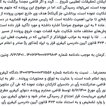
ایشان تحقیقات تعقیبی شروع … گردد و اگر قاضی مجدداً برگشت به ک
ده است، نمی‌تواند رسیدگی کند اما در موضوع این پرونده که متهم بعد 
 شکایت نموده است، برداشتی جز [اینکه] هدف وی خارج نمودن پرونده از
ه‌ای تا جایی اهمیت داشته است که رئیس محترم قوه قضاییه در دست
حفظ شأن و منزلت کارکنان قوه قضاییه مصوب ۲۵/۱/۱۴۰۰ در ماده ۶ به این موضوع صراحتاً اشاره داشته و مورد تأکید قرار داده
از روش‌های مختلف مانند شکایت علیه قضات جهت خروج پرونده از مسیر 
… لذا با توجه به مراتب فوق‌الذکر از آنجایی که در وضعیت فعلی این پ
.»
با اعتراض به این قرار، شعبه نوزدهم دادگاه تجدیدنظر استان کرم
«در خصوص اعتراض وکیل آقای مجتبی… به وکالت از آقای محمدرضا… نسبت به دادنامه شماره ۰۱۰۳۷۵۵۶
راد رد دادرس… مردود اعلام شده است، با عنایت به اوراق و محتویات پرونده… نظر به ا
اریخ ۱۹/۱۱/۱۴۰۰ طرح دعوی علیه قاضی صادر‌کننده رأی در دادسرای کارکنان دولت نموده که طی آن عناوی
مجرمانه‌ای به ایشان نسبت داده است و فی الواقع قبل از صدور رأی مورخ ۵/۱۲/۱۴۰۰ توسط قاضی محترم پرونده، دعوا
اده ۴۲۱ قانون آیین دادرسی کیفری می‌بایست قرار امتناع از رسیدگی صادر شود و دعوای کیفری بی
پرونده و قاضی دادگاه مطرح بوده است، فلذا اعتراض معترض را وارد تشخیص و به استناد ماده ۴۲۳ قانون آیین 