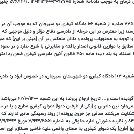
با اعتراض به این قرار، شعبه پانزدهم دادگاه تجدیدن
«اعتراض آقای محمدرضا… نسبت به دادنامه شماره ۳۳۵۰۶۴/۱۴۰۱ صادره از شعبه ۱۰۲ دادگاه کیفری دو سیرجان که به م
ی‌رسد؛ زیرا معترض در این مرحله از دادرسی دفاع مؤثر و دلیل موجهی که
ه با توجه به محتویات پرونده و دلائل منعکس در آن [مبنی بر این] که ص
ابق با موازین قانونی اصدار یافته و مغایرتی با شرع ندارد و در نحوه
رعایت اصول دادرسی نیز ایرادی مشاهده نگردید. لهذا دادگاه با استناد به بند «ب» ماده ۴۵۰ قانون آئین دادرسی کیفری ضمن
ب) به حکایت قرار شماره ۱۴۰۰۲۱۴۴۰۰۰۱۰۲۷۵۵۶ ـ ۵/۱۲/۱۴۰۰ شعبه ۱۰۳ دادگاه کیفری دو شهرستان سیرجان، در خصوص ایر
«… شکایت علیه اینجانب در اثنای رسیدگی به پرونده مطرح گردیده 
یفری که بیان می‌دارد بین دادرس و [یکی از طرفین دعوا] دعوای کیفری مطرح و یا در
کایت می‌کنند هدفی جز خروج پرونده از روند رسیدگی عادی ندارند که 
یرا [طرح] یک دعوای کیفری به معنای واقعی علیه قاضی مستلزم این ا