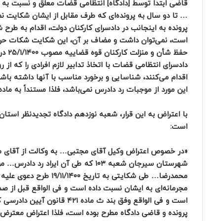
قاضی ابتدا توسط [دادگاه] انتظامی قضات معلق و نسبت به 
… تا دو سال به پرونده‌ای که طرف مقابل از ایشان شکایت نمو
پرونده به اینجانب در دادسرای کارکنان دولت، اقدام به طرح
است، نمی‌توان داشت و مضاف بر آن، این شکایت شکات حرف
دادسرای انتظامی قضات با اتخاذ تدابیر لازم افرادی را که 
اقدام می‌کنند، شناسایی و برخورد مناسب با آنها داشته باشد
این مورد از موجبات رد دادرس نمی‌باشد، فلذا مستنداً به ماده ۴۲۴ قانون آیین دادرسی کیفری قرار رد ایراد [مذکور را] صادر و اعلام می‌نماید
است:
شهرستان سیرجان شعبه ۱۰۳ که طی آن ای
محمدرضا… طی شکایتی به ت
است و فی الواقع وفق بند ث م