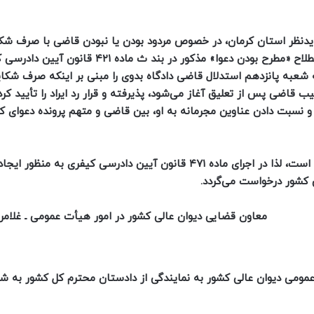
دیدنظر استان کرمان، در خصوص مردود بودن یا نبودن قاضی با صرف شک
کیفری یکی از طرفین پرونده از وی، با استنباط متفاوت از اصطلاح «مطرح بودن دعوا» مذکور در بند ث ماده 
وری که شعبه پانزدهم استدلال قاضی دادگاه بدوی را مبنی بر اینکه صرف شکا
قاضی پس از تعلیق آغاز می‌شود، پذیرفته و قرار رد ایراد را تأیید کر
و نسبت دادن عناوین مجرمانه به او، بین قاضی و متهم پرونده دعوای ک
بنا به مراتب، در موضوع مشابه، اختلاف استنباط محقق شده است، لذا در اجرای ماده ۴۷۱ قانون آیین دادرسی کیفری ب
کشور درخواست می‌گردد.
معاون قضایی دیوان عالی کشور در امور هیأت عمومی ـ غلامر
 خصوص پرونده وحدت رویه ردیف ۱۴۰۱/ ۱۲ هیات عمومی دیوان عالی کشور به نمایندگی از دادستان محترم کل کشور ب