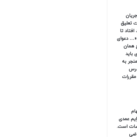
ه جریان
ت تعلیق
فتاد تا
انست. و از آنجا که عبارت «… دعوای
آیین دادرسی کیفری مصوب ۱۳۹۲، که در واقع همان
وی باید
نجر به
 رد دادرس
 مقررات
اتهام
ات مصوب ۱۳۹۰، تعقیب قاضی، در جرایم عمدی
قضات است.
اضی