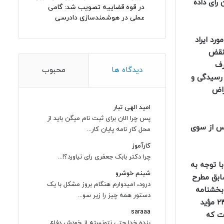
ظر استان کرمان به موجب دادنامه شماره ۱۴۰۱۲۱۳۹۰۰۰۳۰۹۷۷۸۵ ـ ۶/۶/۱۴۰۱، چنین رأی داده
در قوه قضاییه تصویب شد: گامی
عملی در هوشمندسازی دادرسی
وجب آن در مورد ایراد
 نقض
رف
دیدگاه ها
محبوب
 رسیدگی و
 رد اعتراض
امید الهی تبار
پس چرا الان برای ثبت نام میگن باید از
اد رد دادرس از سوی
محل کار نامه پایان کار...
کارآموز
چرا دکتر بابک جعفری رای نیاورد؟!...
است و… تاریخ ارجاع پرونده به این شعبه ۲۲/۱۰/۱۴۰۰ می‌باشد با توجه به
شبنم خوشرو
 سابق مطرح
درود، امیدوارم هنگام بروز مشکل با یک
بخشنامه
دستور همه چیز را زیر سو...
ریاست محترم وقت قوه قضاییه به شماره ۸۳/۱۰/۲۲۱/۸۳/۱۴۰۴۱ و نظریه مشورتی اداره حقوقی به شماره ۷/۹۹۴/۲۵۵۱ مورخ ۲۴/۹/۱۳۹۴ مؤید
saraaa
ست که
بنده خدا حتی نتونسته از خودش دفاع