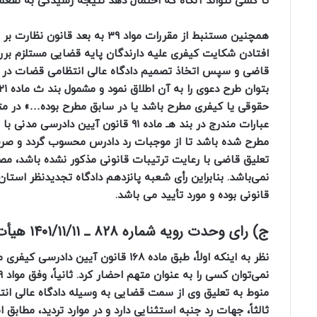
تا کسی نتواند آنگاه که احتمال دهد نتیجه رسیدگی به نفعش 
همچنین مستنبط از مقررات مواد ۹
افتادن شکایت کیفری علیه دارندگان پایه قضایی مستلزم برر
قاضی و سپس اتخاذ تصمیم دادگاه عالی انتظامی قضات در ا
عبارات مندرج در بند هـ ماده ۹۱ قانون
مطرح شده باشد تا از موجبات رد دادرس محسوب گردد و صرف 
نمی‌باشد. بنابراین رأی شعبه پانزدهم دادگاه تجدیدنظر استا
قانونی بوده و مورد تأیید می باشد.
ج) رای وحدت‌ رویه شماره 828 ـ ۱۴۰۱/۱۱/۱۱ هیأت‌ عمومی دیوان ‌عالی ‌کشور
منوط به تعلیق وی از سمت قضایی به وسیله دادگاه عالی ان
ثالثاً، جهات رد جنبه استثنایی دارد و در موارد تردید، مط