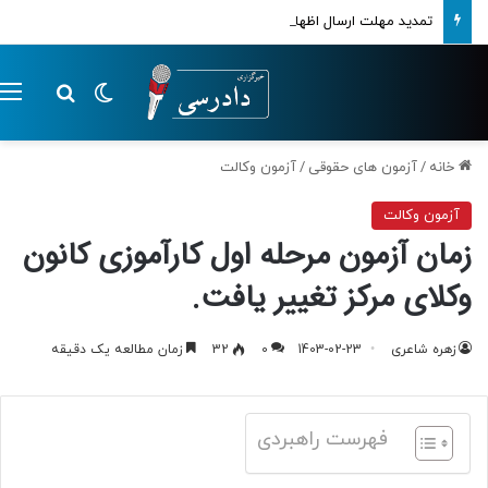
تمدید مهلت ارسال اظهارنامه‌های مالیاتی تا پایان تابستان 1405
تغییر پوسته
م
جستجو ب
خانه
/
آزمون های حقوقی
/
آزمون وکالت
آزمون وکالت
زمان آزمون مرحله اول کارآموزی کانون
وکلای مرکز تغییر یافت.
زهره شاعری
1403-02-23
0
32
زمان مطالعه یک دقیقه
فهرست راهبردی