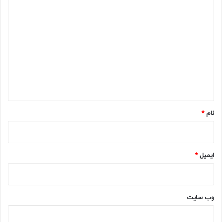
د
ی
د
گ
ا
ه
*
نام
*
ایمیل
*
وب‌ سایت