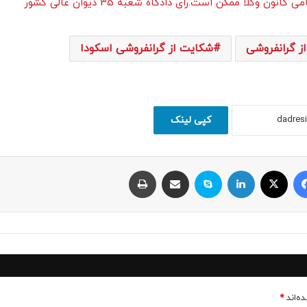
کلا ممکن است.رای دادگاه شعبه 35 دیوان عالی کشور
ز گرانفروشی
شکایت از گرانفروشی اسکودا
کپی لینک
فیسبوک
ایکس
لینکداین
اسکایپ
اشتراک با ایمیل
چاپ
ه‌اند
*