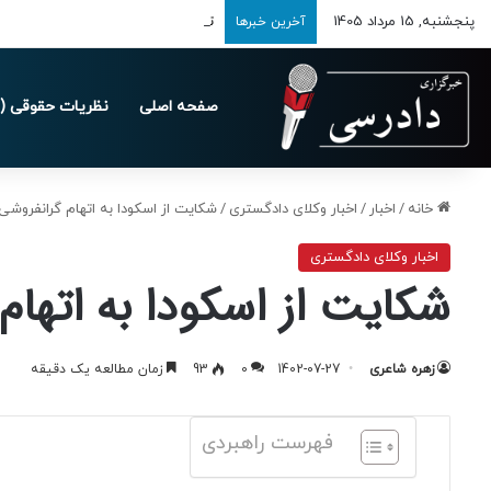
پنجشنبه, 15 مرداد 1405
تمدید مهلت ارسال اظهارنامه‌های مالیاتی
آخرین خبرها
صفحه اصلی
نظریات حقوقی (د
خانه
/
اخبار
/
اخبار وکلای دادگستری
/
شکایت از اسکودا به اتهام گرانفروش
اخبار وکلای دادگستری
شکایت از اسکودا به اتها
زهره شاعری
1402-07-27
0
93
زمان مطالعه یک دقیقه
فهرست راهبردی