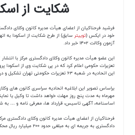
شکایت از اسکود
فرشید فرحناکیان از اعضای هیأت مدیره کانون وکلای دادگ
خود در ایکس (
توییتر
سابق) از طرح شکایت از اسکودا به اتها
آزمون وکالت 1402 خبر داد.
این عضو هیأت مدیره کانون وکلای دادگستری مرکز با انتشار 
تعزیرات حکومی اعلام کرد که در پی شکایت وی از اسکودا پرو
این اتحادیه در شعبه 63 تعزیرات حکومتی تهران تشکیل و در حال رسیدگی است.
براساس تصویر این ابلاغیه اتحادیه سراسری کانون های وکلا
مهرماه به مدت پنج روز مهلت خواهد داشت تا وکیل یا نماینده
اساسنامه، آگهی تاسیس، قرارداد ها، معرفی نامه و … به شعبه 63 تعزیرات حکومتی مراجعه کند و یا لایحه ای ارسا
فرحناکیان از اعضای هیأت مدیره کانون وکلای دادگستری م
دادگستری به جریمه ای به مبلغی حدود 200 میلیارد ریال محکوم خواهد شد.