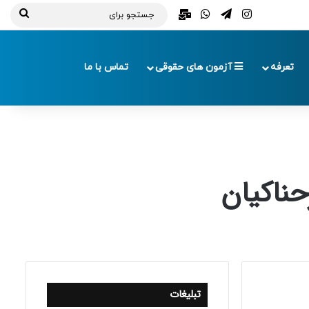
تلگرام
اینستاگرام
واتس آپ
ایمیل
جستج
برای
تعرفه
آزمون های حقوقی
تماس با ما
حناکیان
تبلیغات