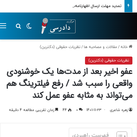
تمدید مهلت ارسال اظهارنامه‌های مالیاتی تا پایان تابستان 1405
تغییر پوسته
م
جستجو ب
خانه
/
مقالات و مصاحبه ها
/
نظریات حقوقی (دکترین)
نظریات حقوقی (دکترین)
عفو اخیر بعد از مدت‌ها یک خوشنودی
واقعی را سبب شد / رفع فیلترینگ هم
می‌تواند به مثابه عفو عمل کند
زهره شاعری
1401-11-23
0
44
زمان تقریبی مطالعه 4 دقیقه
فهرست راهبردی