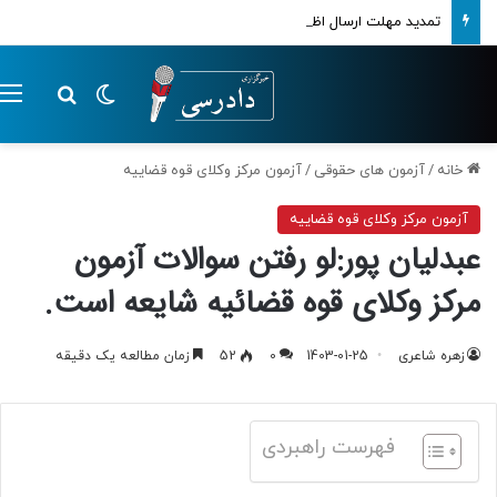
تمدید مهلت ارسال اظهارنامه‌های مالیاتی تا پایان تابستان 1405
تغییر پوسته
م
جستجو ب
خانه
/
آزمون های حقوقی
/
آزمون مرکز وکلای قوه قضاییه
آزمون مرکز وکلای قوه قضاییه
عبدلیان پور:لو رفتن سوالات آزمون
مرکز وکلای قوه قضائیه شایعه‌ است.
زهره شاعری
1403-01-25
0
52
زمان مطالعه یک دقیقه
فهرست راهبردی