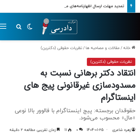
تمدید مهلت ارسال اظهارنامه‌های مالیاتی تا پایان تابستان 1405
تغییر پوسته
م
جستجو ب
خانه
/
مقالات و مصاحبه ها
/
نظریات حقوقی (دکترین)
نظریات حقوقی (دکترین)
انتقاد دکتر برهانی نسبت به
مسدودسازی غیرقانونی پیج های
اینستاگرام
حقوقدان برجسته: پیج اینستاگرام با فالوور بالا نوعی
«مال» محسوب می‌شود.
زهره شاعری
1404-01-25
0
11
زمان تقریبی مطالعه 2 دقیقه