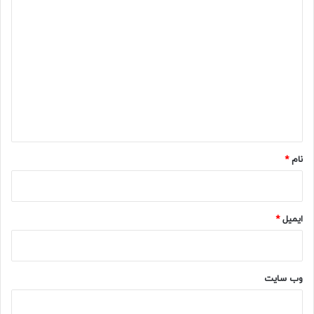
د
ی
د
گ
ا
ه
*
نام
*
ایمیل
*
وب‌ سایت