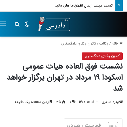
تمدید مهلت ارسال اظهارنامه‌های مالیاتی تا پایان تابستان 1405
تغییر پوسته
م
جستجو ب
خانه
/
وکالت
/
کانون وکلای دادگستری
کانون وکلای دادگستری
نشست فوق العاده هیات عمومی
اسکودا 19 مرداد در تهران برگزار خواهد
شد
زهره شاعری
1402-05-01
0
35
زمان مطالعه یک دقیقه
فهرست راهبردی