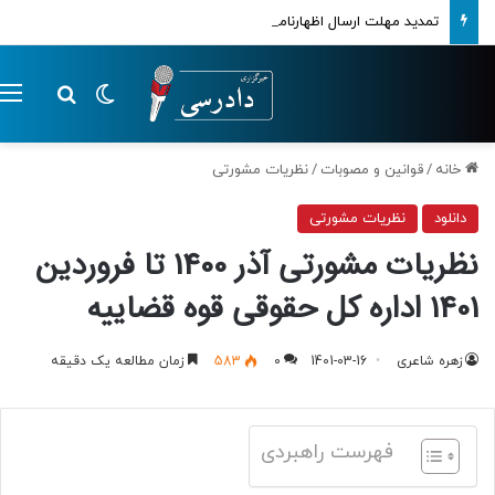
تمدید مهلت ارسال اظهارنامه‌های مالیاتی تا پایان تابستان 1405
تغییر پوسته
م
جستجو ب
خانه
/
قوانین و مصوبات
/
نظریات مشورتی
دانلود
نظریات مشورتی
نظریات مشورتی آذر 1400 تا فروردین
1401 اداره کل حقوقی قوه قضاییه
زهره شاعری
1401-03-16
0
583
زمان مطالعه یک دقیقه
فهرست راهبردی