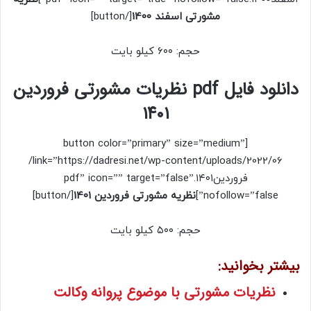
مشورتی اسفند 1400
[/button]
حجم: ۶۰۰ کیلو بایت
دانلود فایل pdf نظریات مشورتی فروردین
۱۴۰۱
[button color=”primary” size=”medium”
link=”https://dadresi.net/wp-content/uploads/2022/06/
فروردین۱۴۰۱.pdf” icon=”” target=”false”
nofollow=”false”]
نظریه مشورتی فروردین 1401
[/button]
حجم: ۵۰۰ کیلو بایت
بیشتر بخوانید:
نظریات مشورتی با موضوع پروانه وکالت